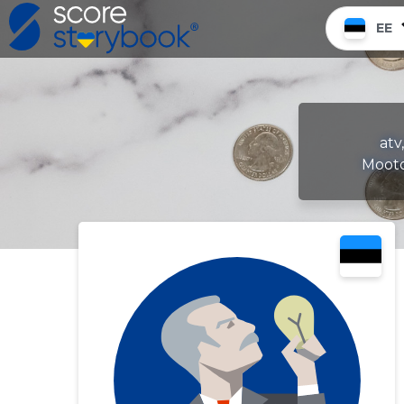
EE
atv
Mooto