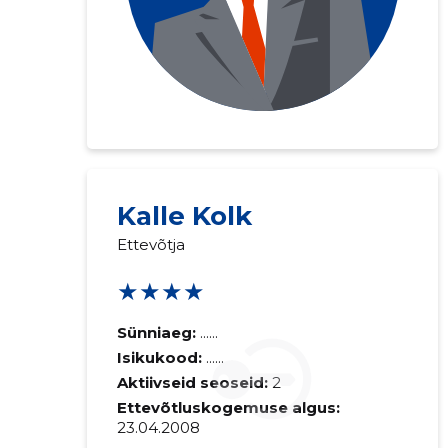
Kalle Kolk
Saaja e-mail
Ettevõtja
★★★★
Sinu kommen
Sünniaeg:
......
Isikukood:
......
Aktiivseid seoseid:
2
Ettevõtluskogemuse algus:
23.04.2008