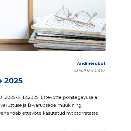
Andmerobot
13.05.2026, 09:52
 2025
Ettevõtte põhitegevusala
aalvarustuse ja B-varuosade müük ning
s vahendab ettevõte kasutatud mootorrataste