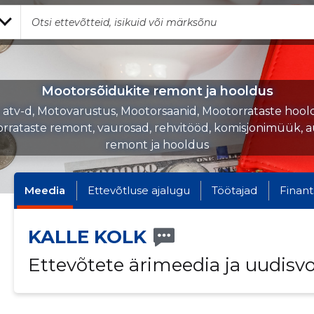
Mootorsõidukite remont ja hooldus
, atv-d, Motovarustus, Mootorsaanid, Mootorrataste hool
rrataste remont, vaurosad, rehvitööd, komisjonimüük, 
remont ja hooldus
Meedia
Ettevõtluse ajalugu
Töötajad
Finant
KALLE KOLK
Ettevõtete ärimeedia ja uudisv