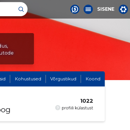
SISENE
dus,
autode
sid
Kohustused
Võrgustikud
Koond
1022
oog
?
profiili külastust