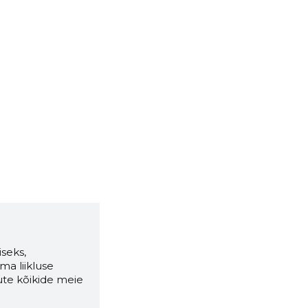
seks,
ma liikluse
ute kõikide meie