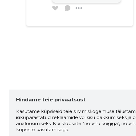
Gunnar Sarana
4 aastat tagasi
Allikas:google.com
Mirko Martti
4 aastat tagasi
Allikas:google.com
Hindame teie privaatsust
Sven Vaigla
4 aastat tagasi
Kasutame küpsiseid teie sirvimiskogemuse täiustami
isikupärastatud reklaamide või sisu pakkumiseks ja o
Allikas:google.com
analüüsimiseks. Kui klõpsate "nõustu kõigiga", nõust
küpsiste kasutamisega.