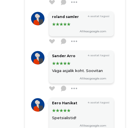
roland samler
4 aastat tagasi
Allikas:google.com
Sander Arro
4 aastat tagasi
Väga asjalik koht. Soovitan
Allikas:google.com
Eero Hanikat
4 aastat tagasi
Spetsialistid!
Allikas:google.com