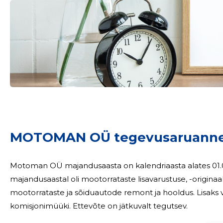
Sinu nimi
MOTOMAN OÜ tegevusaruanne
taar
Motoman OÜ majandusaasta on kalendriaasta alates 01.01.2025-31.12.2025. 
majandusaastal oli mootorrataste lisavarustuse, -origin
mootorrataste ja sõiduautode remont ja hooldus. Lisak
komisjonimüüki. Ettevõte on jätkuvalt tegutsev.