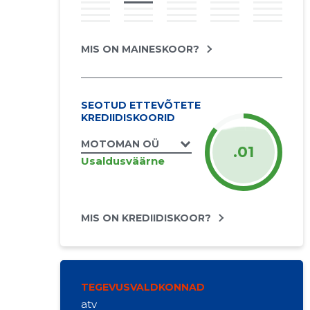
MIS ON MAINESKOOR?
SEOTUD ETTEVÕTETE
KREDIIDISKOORID
MOTOMAN OÜ
.01
Usaldusväärne
MIS ON KREDIIDISKOOR?
TEGEVUSVALDKONNAD
atv