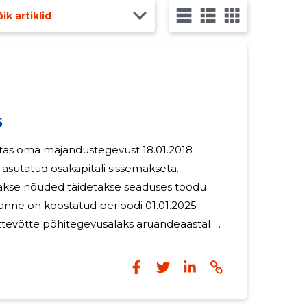
ik artiklid
5
tas oma majandustegevust 18.01.2018
n asutatud osakapitali sissemakseta.
makse nõuded täidetakse seaduses toodu
ttööd ja -rehvivahetused. Müügitulu
ning kogu müük toimus Eestisse.
lt tegutsev.