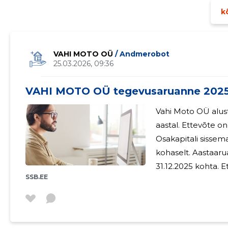
kõ
VAHI MOTO OÜ
/ Andmerobot
25.03.2026, 09:36
VAHI MOTO OÜ tegevusaruanne 202
Vahi Moto OÜ alus
aastal. Ettevõte o
Osakapitali sisse
kohaselt. Aastaaruanne on koostatud perioodi 01.01.2025-
31.12.2025 kohta. Ettevõtte põhitegevusalaks aruandeaastal oli
SSB.EE
sõiduautode remon
teeniti 28701.- eurot 
Ettevõte on jätkuva