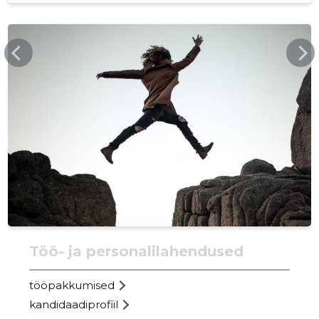
MANPOWER.EE
152
Töö- ja personalilahendused
tööpakkumised
kandidaadiprofiil