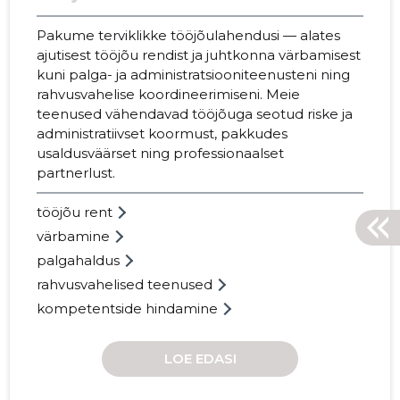
Pakume terviklikke tööjõulahendusi — alates
ajutisest tööjõu rendist ja juhtkonna värbamisest
kuni palga- ja administratsiooniteenusteni ning
rahvusvahelise koordineerimiseni. Meie
teenused vähendavad tööjõuga seotud riske ja
administratiivset koormust, pakkudes
usaldusväärset ning professionaalset
partnerlust.
tööjõu rent
värbamine
palgahaldus
rahvusvahelised teenused
kompetentside hindamine
LOE EDASI