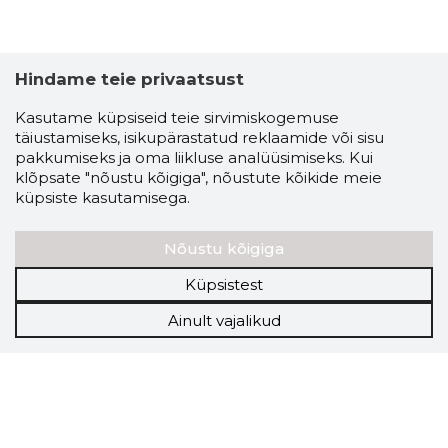
Hindame teie privaatsust
Kasutame küpsiseid teie sirvimiskogemuse
täiustamiseks, isikupärastatud reklaamide või sisu
pakkumiseks ja oma liikluse analüüsimiseks. Kui
klõpsate "nõustu kõigiga", nõustute kõikide meie
küpsiste kasutamisega.
Nõustu kõigiga
Küpsistest
Ainult vajalikud