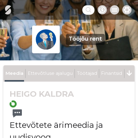
Tööjõu rent
Meedia
Ettevõtluse ajalugu
Töötajad
Finantsid
HEIGO KALDRA
Ettevõtete ärimeedia ja
uudisvoog