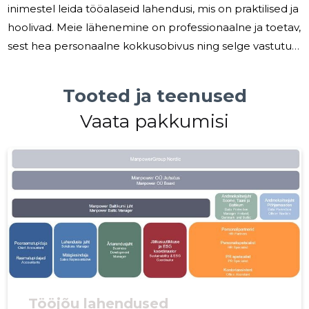
inimestel leida tööalaseid lahendusi, mis on praktilised ja
hoolivad. Meie lähenemine on professionaalne ja toetav,
sest hea personaalne kokkusobivus ning selge vastutus
mõjutavad nii tööandja maine kui inimese elukäiku.
Paljud ettevõtted seisavad silmitsi keerukate valikutega
Tooted ja teenused
— oskustööjõu nappus, ajutised projektivajadused,
Vaata pakkumisi
palgihalduse ja regulatsioonide koormus ning
rahvusvaheline personalitöö nõudmised. Samuti vajavad
organisatsioonid tööriistu ja nõuandeid, et hinnata
inimeste
Tööjõu lahendused