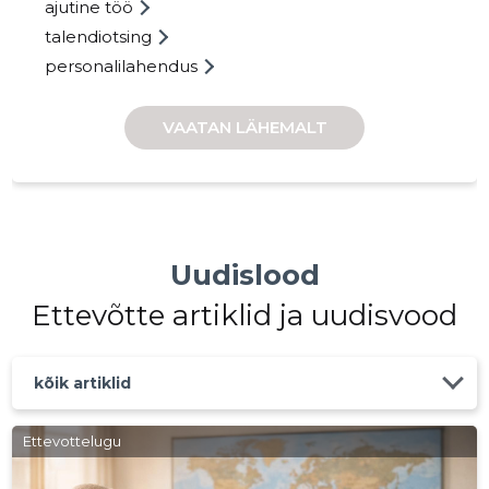
ajutine töö
MANPOW
talendiotsing
Usaldusv
personalilahendus
VAATAN LÄHEMALT
Uudislood
Ettevõtte artiklid ja uudisvood
kõik artiklid
Ettevottelugu