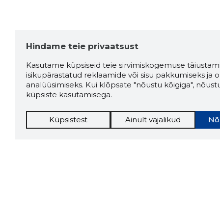
Hindame teie privaatsust
Kasutame küpsiseid teie sirvimiskogemuse täiustami
isikupärastatud reklaamide või sisu pakkumiseks ja o
analüüsimiseks. Kui klõpsate "nõustu kõigiga", nõust
küpsiste kasutamisega.
Küpsistest
Ainult vajalikud
Nõ