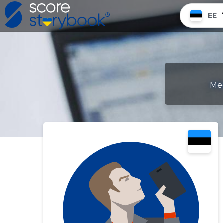
EE
Mee