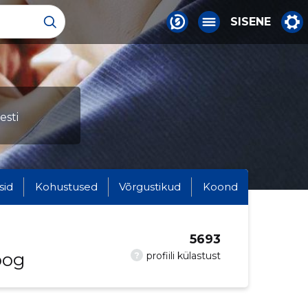
SISENE
esti
sid
Kohustused
Võrgustikud
Koond
5693
oog
?
profiili külastust