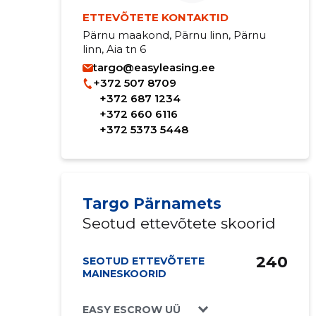
ETTEVÕTETE KONTAKTID
Pärnu maakond, Pärnu linn, Pärnu
linn, Aia tn 6
targo@easyleasing.ee
+372 507 8709
+372 687 1234
+372 660 6116
+372 5373 5448
Targo Pärnamets
Seotud ettevõtete skoorid
240
SEOTUD ETTEVÕTETE
MAINESKOORID
EASY ESCROW UÜ