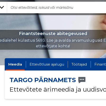
Finantsteenuste abitegevused
dialehel külastusi 5693. Loe ja avalda arvamuslugusid E
ettevõtjate kohta!
Meedia
Ettevõtluse ajalugu
Töötajad
Finant
TARGO PÄRNAMETS
Ettevõtete ärimeedia ja uudisv