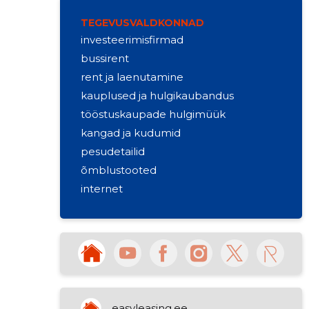
TEGEVUSVALDKONNAD
investeerimisfirmad
bussirent
rent ja laenutamine
kauplused ja hulgikaubandus
tööstuskaupade hulgimüük
kangad ja kudumid
pesudetailid
õmblustooted
internet
meedia ja trükk
side
elektritööd
õhksoojuspumbad
konsultatsioon
müük
easyleasing.ee