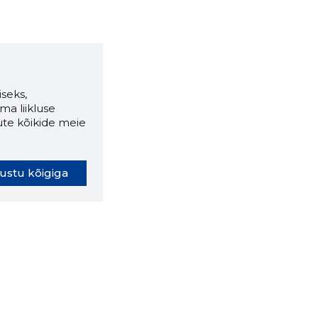
seks,
ma liikluse
ute kõikide meie
ustu kõigiga