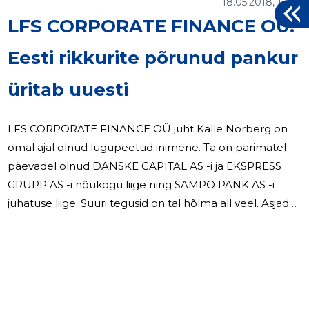
18.05.2018, 12:03
LFS CORPORATE FINANCE OÜ:
Eesti rikkurite põrunud pankur
üritab uuesti
LFS CORPORATE FINANCE OÜ juht Kalle Norberg on
omal ajal olnud lugupeetud inimene. Ta on parimatel
päevadel olnud DANSKE CAPITAL AS -i ja EKSPRESS
GRUPP AS -i nõukogu liige ning SAMPO PANK AS -i
juhatuse liige. Suuri tegusid on tal hõlma all veel. Asjad
hakkasid Norbergi jaoks halvaks minema pärast 2008.
aastat. Eesti Ekspressi hinnangul haldas Norberg enne
üleilmset kriisi siinsete rikkurite raha 850 miljoni euro
eest, pärast kriisi jäi varast alles vaid tühi õhk ning
pahandust oli sellest kõigest rohkem kui küll.