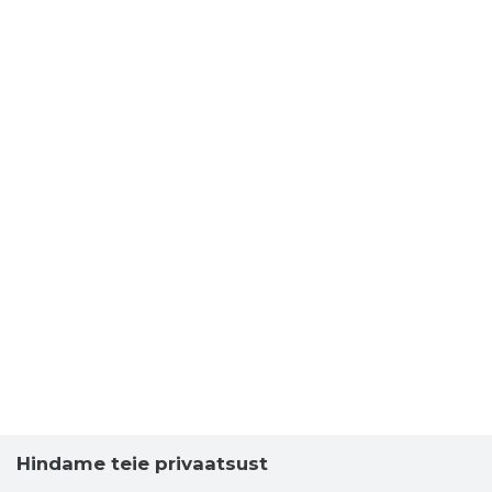
FREE TRA
Usaldusv
Hindame teie privaatsust