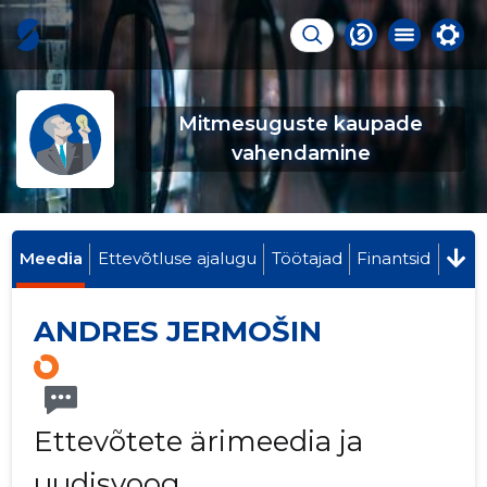
Mitmesuguste kaupade
vahendamine
Meedia
Ettevõtluse ajalugu
Töötajad
Finantsid
ANDRES JERMOŠIN
Ettevõtete ärimeedia ja
uudisvoog