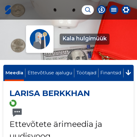
Kala hulgimüük
Meedia
Ettevõtluse ajalugu
Töötajad
Finantsid
LARISA BERKKHAN
Ettevõtete ärimeedia ja
uudisvoog