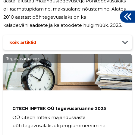
aastal alustati majandustegevusega.Põhitegevusalaks
oli raamatupidamine, maksualane nõustamine. Alates
2010 aastast põhitegevusalaks on ka
kalade,vähilaadsete ja kalatoodete hulgimüük. 2025
aastal on OÜ Albergrupp Teenused traditsioonilise
äritegevusega eelmistel aastatel saavutatud turuosa
kõik artiklid
kindlustamine. OÜ Albergrupp Teenused keskmine
tootajate arv oli 3 töötajat ja ettevõtte tööjõukulud oli
Tegevusaruanne
39,0 tuhat euro.Ettevõtte juhatus oli kaheliikmeline, kes
liikmetasu ei saanud. OÜ Albergrupp Teenused
põhieesmärgiks järgmisel majandusaastal on kauba
GTECH INFTEK OÜ tegevusaruanne 2025
OÜ Gtech Inftek majandusaasta
põhitegevusalaks oli programmeerimine.