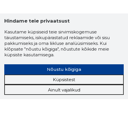
Hindame teie privaatsust
Kasutame küpsiseid teie sirvimiskogemuse
täiustamiseks, isikupärastatud reklaamide või sisu
pakkumiseks ja oma liikluse analüüsimiseks. Kui
klõpsate "nõustu kõigiga", nõustute kõikide meie
küpsiste kasutamisega.
Nõustu kõigiga
Küpsistest
Ainult vajalikud