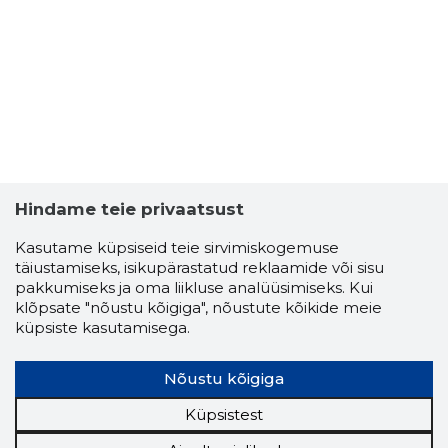
PEEP LAAS
Usaldusv
Hindame teie privaatsust
Kasutame küpsiseid teie sirvimiskogemuse
täiustamiseks, isikupärastatud reklaamide või sisu
pakkumiseks ja oma liikluse analüüsimiseks. Kui
klõpsate "nõustu kõigiga", nõustute kõikide meie
küpsiste kasutamisega.
Nõustu kõigiga
Küpsistest