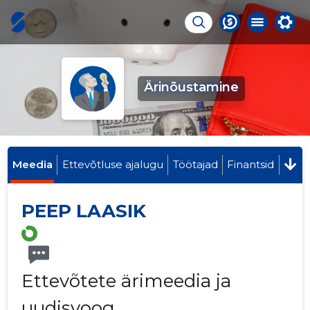
Ärinõustamine
Meedia
Ettevõtluse ajalugu
Töötajad
Finantsid
PEEP LAASIK
Ettevõtete ärimeedia ja
uudisvoog