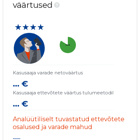
väärtused
?
★★★★
more_horiz
Kasusaaja varade netoväärtus
... €
Kasusaaja ettevõtete väärtus tulumeetodil
... €
Analüütiliselt tuvastatud ettevõtete
osalused ja varade mahud
......