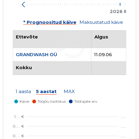
2026 II
* Prognoositud käive
Maksustatud käive
Ettevõte
Algus
GRANDWASH OÜ
11.09.06
Kokku
1 aasta
5 aastat
MAX