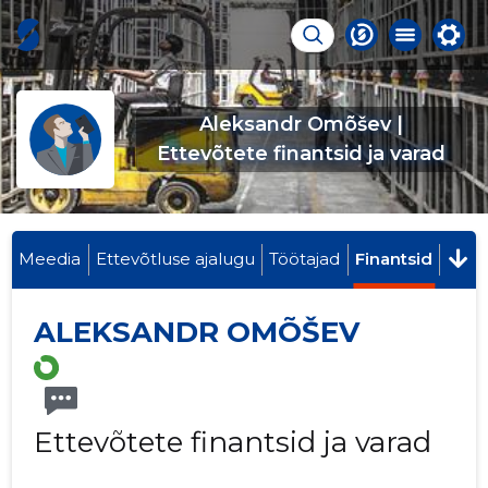
Aleksandr Omõšev |
Ettevõtete finantsid ja varad
Meedia
Ettevõtluse ajalugu
Töötajad
Finantsid
ALEKSANDR OMÕŠEV
Ettevõtete finantsid ja varad