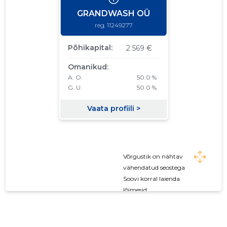
Võrgustik on nähtav
vähendatud seostega
Soovi korral laienda
lõimesid