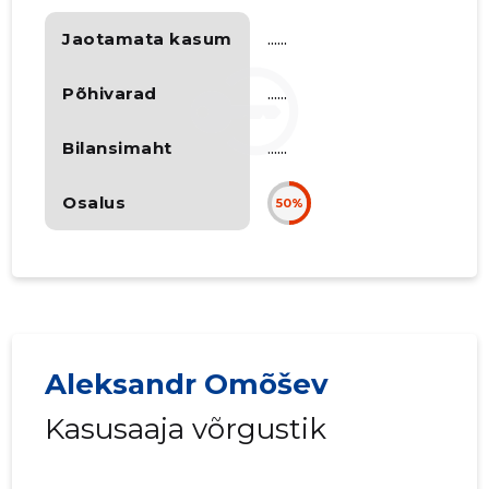
Jaotamata kasum
......
Põhivarad
......
Bilansimaht
......
Osalus
50%
Aleksandr Omõšev
Kasusaaja võrgustik