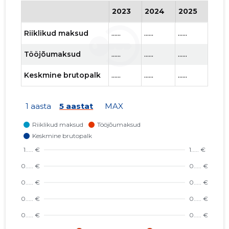
2023
2024
2025
202
Riiklikud maksud
......
......
......
......
Tööjõumaksud
......
......
......
......
Keskmine brutopalk
......
......
......
......
1 aasta
5 aastat
MAX