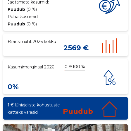
Jaotamata kasumid:
Puudub
(0 %)
Puhaskasumid:
Puudub
(0 %)
Bilansimaht 2026 kokku
2569 €
0 %
100 %
Kasumimarginaal 2026
0%
3
1 € lühiajaliste kohustuste
Puudub
katteks varasid