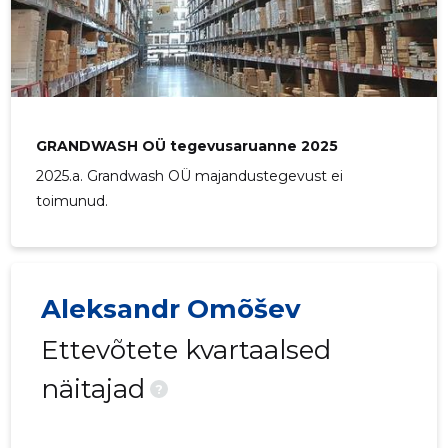
GRANDWASH OÜ tegevusaruanne 2025
2025.a. Grandwash OÜ majandustegevust ei
toimunud.
GRANDW
Usaldusv
Aleksandr Omõšev
Ettevõtete kvartaalsed
näitajad
?