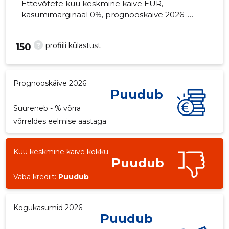
Ettevõtete kuu keskmine käive EUR,
kasumimarginaal 0%, prognooskäive 2026 .
Kinnisvara seisuga...
?
profiili külastust
150
Prognooskäive 2026
Puudub
Suureneb - % võrra
võrreldes eelmise aastaga
Kuu keskmine käive kokku
Puudub
Vaba krediit:
Puudub
Kogukasumid 2026
Puudub