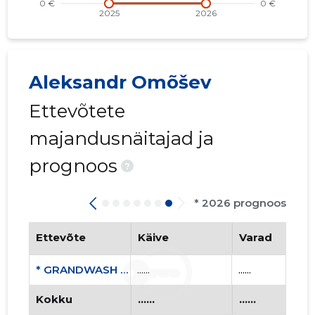
Aleksandr Omõšev
Ettevõtete
majandusnäitajad ja
prognoos
?
* 2026 prognoos
Ettevõte
Käive
Varad
* GRANDWASH OÜ
......
......
Kokku
......
......