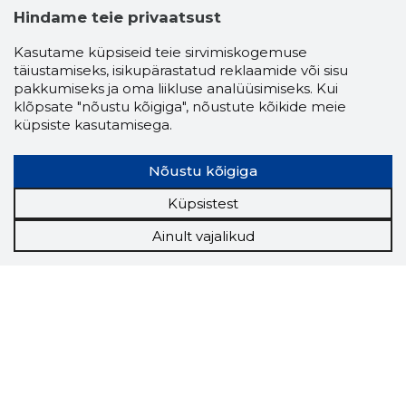
Hindame teie privaatsust
Kasutame küpsiseid teie sirvimiskogemuse
täiustamiseks, isikupärastatud reklaamide või sisu
pakkumiseks ja oma liikluse analüüsimiseks. Kui
klõpsate "nõustu kõigiga", nõustute kõikide meie
küpsiste kasutamisega.
Nõustu kõigiga
Küpsistest
Ainult vajalikud