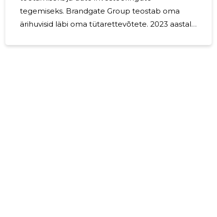
tegemiseks. Brandgate Group teostab oma
ärihuvisid läbi oma tütarettevõtete. 2023 aastal
ei olnud Brangate Group OÜ-s ühtegi palgalist
töötajat.