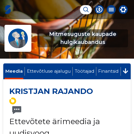
Mitmesuguste kaupade
hulgikaubandus
Meedia
Ettevõtluse ajalugu
Töötajad
Finantsid
KRISTJAN RAJANDO
Ettevõtete ärimeedia ja
uudisvoog