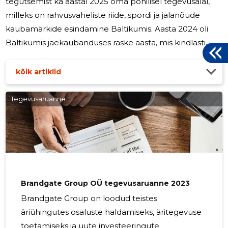
tegutsemist ka aastal 2025 oma põhilisel tegevusalal,
milleks on rahvusvaheliste riide, spordi ja jalanõude
kaubamärkide esindamine Baltikumis. Aasta 2024 oli
Baltikumis jaekaubanduses raske aasta, mis kindlasti
jättis oma jälje ka Brandgate OÜ käibesse ja kasumisse.
Aastal 2025 jaekaubanduse taastumist ettevõte ei
kõik artiklid
prognoosi, seega oleme 2025 plaanidega
konservatiivsed aga kindlasti näeme ettevõttel siiski
Tegevusaruanne
kasvu.
Brandgate Group OÜ tegevusaruanne 2023
Brandgate Group on loodud teistes
äriühingutes osaluste haldamiseks, äritegevuse
toetamiseks ja uute investeeringute