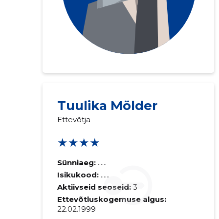
Tuulika Mölder
Ettevõtja
Saaja e-mail
★★★★
Sünniaeg:
......
Sinu kommen
Isikukood:
......
Aktiivseid seoseid:
3
Ettevõtluskogemuse algus:
22.02.1999