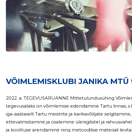
VÕIMLEMISKLUBI JANIKA MTÜ 
Sinu nimi
2022. a. TEGEVUSARUANNE Mittetulundusühing Võimlemisklubi Janika (VK Janika) peamiseks
taar
tegevusalaks on võimlemise edendamine Tartu linnas, s.h.
iga-aastaselt Tartu meistrite ja karikavõitjate selgitamine
ettevalmistamine ja osalemine üleriigilistel ja rahvusvahelis
ja koolituse arendamine ning metoodilise materjali levit