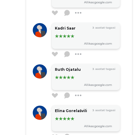
Allikas:google.com
Kadri Saar
3 aastat tagasi
Allikas:google.com
Ruth Ojatalu
3 aastat tagasi
Allikas:google.com
Elina Gorelašvili
3 aastat tagasi
Allikas:google.com