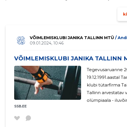
kindlustamine, rahvusvaheliste suhete arendamine, koost
kõ
VÕIMLEMISKLUBI JANIKA TALLINN MTÜ
/ An
09.01.2024, 10:46
VÕIMLEMISKLUBI JANIKA TALLINN M
Tegevusaruanne 2022 VK Janika alustas
19.12.1991.aastal T
klubi tütarfirma Tallinnas. Vabariiklikus mast
Tallinn arvestatav
olümpiaala - iluvõ
SSB.EE
klubis ka rühmvõ
tippkonkurentsis p
iluvõimlemise treeningmeto