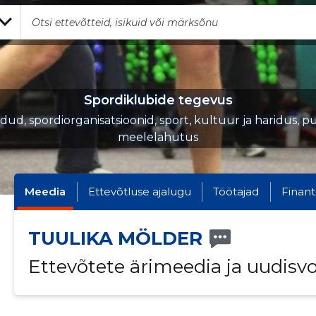
Spordiklubide tegevus
iidud, spordiorganisatsioonid, sport, kultuur ja haridus, p
meelelahutus
Meedia
Ettevõtluse ajalugu
Töötajad
Finant
TUULIKA MÖLDER
Ettevõtete ärimeedia ja uudisv