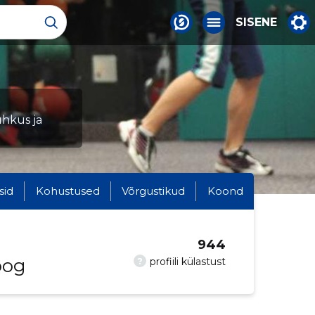
SISENE
uhkus ja
sid
Kohustused
Võrgustikud
Koond
944
oog
?
profiili külastust