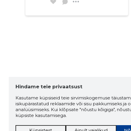
Hindame teie privaatsust
Kasutame küpsiseid teie sirvimiskogemuse täiustami
isikupärastatud reklaamide või sisu pakkumiseks ja o
analüüsimiseks. Kui klõpsate "nõustu kõigiga", nõust
küpsiste kasutamisega.
Küpsistest
Ainult vajalikud
Nõ