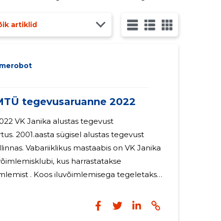
öö teiste spordiorganisatsioonidega,
ik artiklid
dmerobot
TÜ tegevusaruanne 2022
 tegevust
artus. 2001.aasta sügisel alustas tegevust
aabis on VK Janika
 võimlemisklubi, kus harrastatakse
imlemist . Koos iluvõimlemisega tegeletakse
imlemisega. Rühmvõimlemises
üsimine eeldab sportlaste treenimist
odika alusel. Võimlemisklubi (VK)