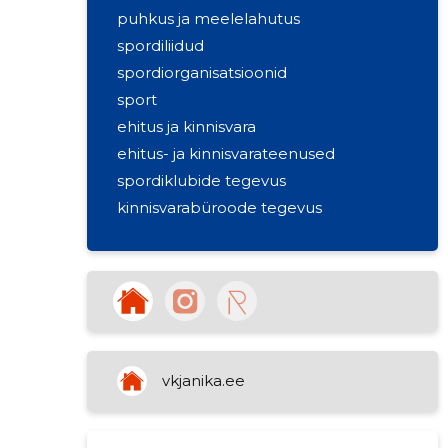
puhkus ja meelelahutus
spordiliidud
spordiorganisatsioonid
sport
ehitus ja kinnisvara
ehitus- ja kinnisvarateenused
spordiklubide tegevus
kinnisvarabüroode tegevus
vkjanika.ee