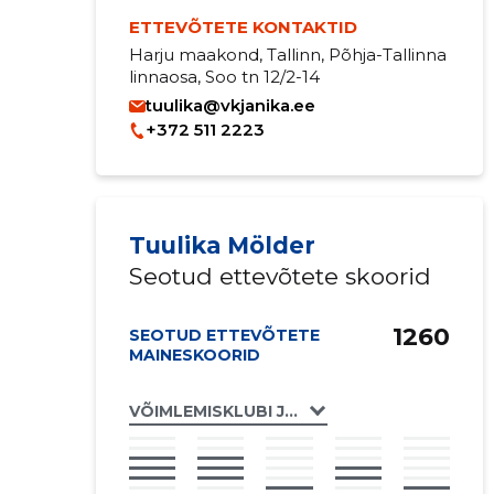
ETTEVÕTETE KONTAKTID
Harju maakond, Tallinn, Põhja-Tallinna
linnaosa, Soo tn 12/2-14
tuulika@vkjanika.ee
+372 511 2223
Tuulika Mölder
Seotud ettevõtete skoorid
1260
SEOTUD ETTEVÕTETE
MAINESKOORID
VÕIMLEMISKLUBI JANIKA TALLINN MTÜ