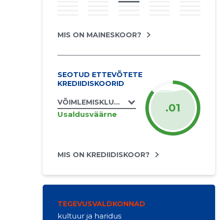
MIS ON MAINESKOOR?
SEOTUD ETTEVÕTETE
KREDIIDISKOORID
VÕIMLEMISKLUBI JANIKA TALLINN MTÜ
.01
Usaldusväärne
MIS ON KREDIIDISKOOR?
TEGEVUSVALDKONNAD
kultuur ja haridus