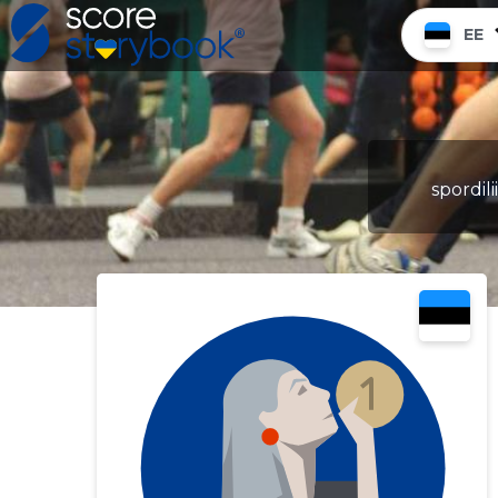
EE
spordil