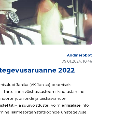
Andmerobot
09.01.2024, 10:46
tegevusaruanne 2022
 Tartu linna võistlussüsteemi kindlustamine,
, noorte, juunioride ja täiskasvanute
tel tiitli- ja suurvõistlustel, võimlemisalase info
amine, liikmesorganistatsioonide ühistegevuse