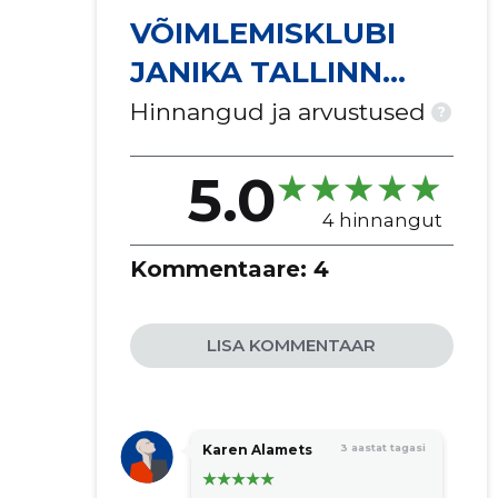
VÕIMLEMISKLUBI
JANIKA TALLINN
MTÜ
Hinnangud ja arvustused
?
5.0
4 hinnangut
Kommentaare:
4
LISA KOMMENTAAR
Karen Alamets
3 aastat tagasi