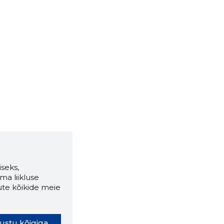
seks,
ma liikluse
ute kõikide meie
ustu kõigiga