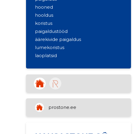
hooned
hooldus
koristus
paigaldustööd
äärekivide paigaldus
lumekoristus
laoplatsid
betoonkivid
graniitkivid
lume koristus
kosmeetiku iluhooldusteenused
maanteede ehitus
prostone.ee