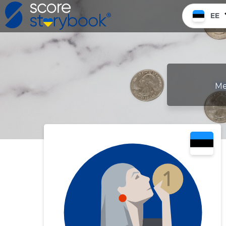
EE
Me