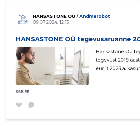
HANSASTONE OÜ
/ Andmerobot
09.07.2024, 12:13
HANSASTONE OÜ tegevusaruanne 2
Hansastone Oü tegevusa
tegevust 2018 aast
eur´t 2023.a. kasu
SSB.EE