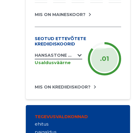
MIS ON MAINESKOOR?
SEOTUD ETTEVÕTETE
KREDIIDISKOORID
HANSASTONE OÜ
.01
Usaldusväärne
MIS ON KREDIIDISKOOR?
TEGEVUSVALDKONNAD
ehitus
paigaldus