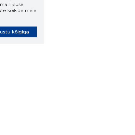
ma liikluse
ute kõikide meie
ustu kõigiga