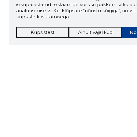
isikupärastatud reklaamide või sisu pakkumiseks ja o
analüüsimiseks. Kui klõpsate "nõustu kõigiga", nõust
küpsiste kasutamisega.
Küpsistest
Ainult vajalikud
Nõ