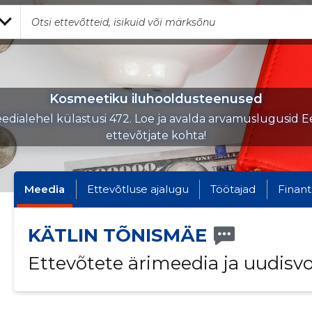
Kosmeetiku iluhooldusteenused
edialehel külastusi 472. Loe ja avalda arvamuslugusid Ee
ettevõtjate kohta!
Meedia
Ettevõtluse ajalugu
Töötajad
Finant
KÄTLIN TÕNISMÄE
Ettevõtete ärimeedia ja uudisv