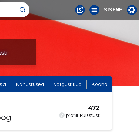
SISENE
sti
sid
Kohustused
Võrgustikud
Koond
472
oog
?
profiili külastust