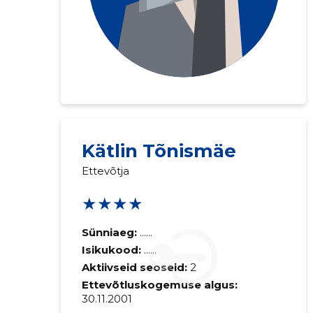
Saaja e-mail
Kätlin Tõnismäe
Ettevõtja
Sinu kommen
★★★★
Sünniaeg:
......
Isikukood:
......
Aktiivseid seoseid:
2
Ettevõtluskogemuse algus:
30.11.2001