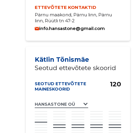
ETTEVÕTETE KONTAKTID
Pärnu maakond, Pärnu linn, Pärnu
linn, Rüütli tn 47-2
info.hansastone@gmail.com
Kätlin Tõnismäe
Seotud ettevõtete skoorid
120
SEOTUD ETTEVÕTETE
MAINESKOORID
HANSASTONE OÜ