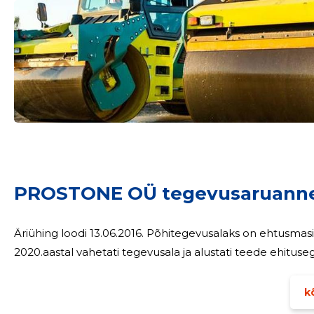
Sinu nimi
taar
PROSTONE OÜ tegevusaruann
Äriühing loodi 13.06.2016. Põhitegevusalaks on ehtusmas
2020.aastal vahetati tegevusala ja alustati teede ehituse
kõ