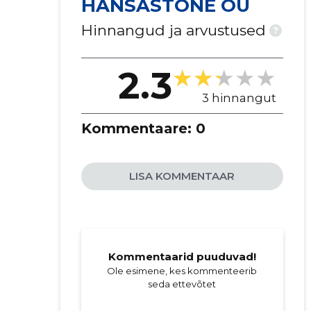
HANSASTONE OÜ
Hinnangud ja arvustused
?
2.3
3 hinnangut
Kommentaare:
0
LISA KOMMENTAAR
Kommentaarid puuduvad!
Ole esimene, kes kommenteerib
seda ettevõtet