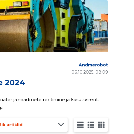
Andmerobot
06.10.2025, 08:09
e 2024
inate- ja seadmete rentimine ja kasutusrent.
ga
ik artiklid