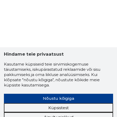
126
Hindame teie privaatsust
Kasutame küpsiseid teie sirvimiskogemuse
täiustamiseks, isikupärastatud reklaamide või sisu
pakkumiseks ja oma liikluse analüüsimiseks. Kui
klõpsate "nõustu kõigiga", nõustute kõikide meie
küpsiste kasutamisega.
Nõustu kõigiga
PUHASTU
Usaldusv
Küpsistest