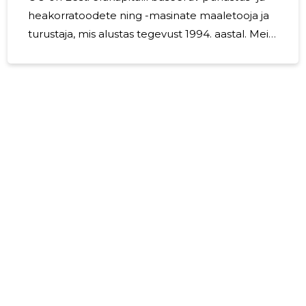
heakorratoodete ning -masinate maaletooja ja
turustaja, mis alustas tegevust 1994. aastal. Meie
laiast tootevalikust leiab kõik vajaliku
siseruumide ja õuealade hoolduseks -
ergonoomilised koristustarvikud, kvaliteetsed
hügieenitooted, keskkonnasõbralikud
puhastusained, tänapäevased
jäätmekäitluslahendused, IoT tehnoloogiaga
varustatud puhastusmasinad ning kvaliteetse
kommunaal- ja aiatehnika. Müüdavatele
masinatele ja tehnikale pakume
täislahendusena ka