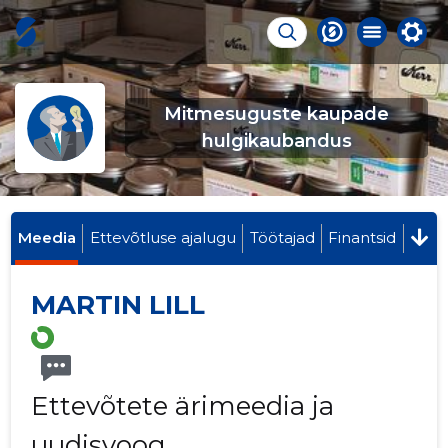
Mitmesuguste kaupade
hulgikaubandus
Meedia
Ettevõtluse ajalugu
Töötajad
Finantsid
MARTIN LILL
Ettevõtete ärimeedia ja
uudisvoog