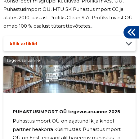
Konsolideerimisgruppi kuuluvad: Profiks Invest OÜ,
Puhastusimport OÜ, MTÜ SK Puhastusimport CC ja
alates 2010. aastast Profiks Clean SIA. Profiks Invest OÜ
omab 100 % osalust tütarettevõtetes.
Konsolideerimisgrupi ettevõtete põhitegevuseks on
puhastus- ja heakorratoodete ning puhastus- ja
kõik artiklid
kommunaalmasinate ning -seadmete maale toomine ja
turustamine. MTÜ SK Puhastusimport CC
Tegevusaruanne
põhitegevusalaks on kurling, kuid seal tegevust ei
toimu. Meie laiast tootevalikust leiab kõik vajaliku
siseruumide ja õuealade hoolduseks - ergonoomilised
PUHASTUSIMPORT OÜ tegevusaruanne 2025
Puhastusimport OÜ on asjatundlik ja kindel
partner heakorra küsimustes. Puhastusimport
OÜ on Eesti erakapitalil baseeruv puhastus- ja