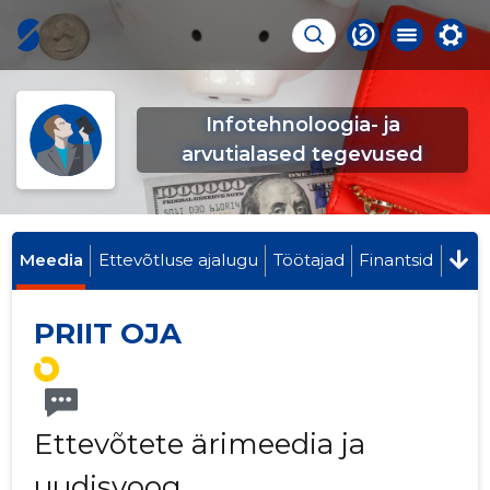
Infotehnoloogia- ja
arvutialased tegevused
Meedia
Ettevõtluse ajalugu
Töötajad
Finantsid
PRIIT OJA
Ettevõtete ärimeedia ja
uudisvoog