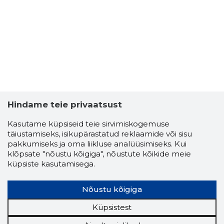
Hindame teie privaatsust
Kasutame küpsiseid teie sirvimiskogemuse
täiustamiseks, isikupärastatud reklaamide või sisu
pakkumiseks ja oma liikluse analüüsimiseks. Kui
DISAINIW
klõpsate "nõustu kõigiga", nõustute kõikide meie
Usaldusv
küpsiste kasutamisega.
Nõustu kõigiga
Küpsistest