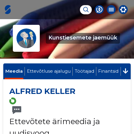
Kunstiesemete jaemüük
Meedia
Ettevõtluse ajalugu
Töötajad
Finantsid
ALFRED KELLER
Ettevõtete ärimeedia ja
uudisvoog