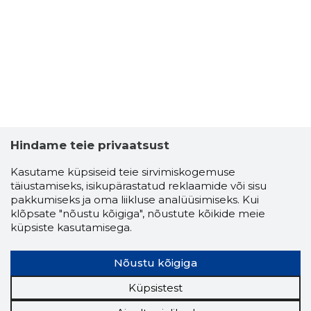
Hindame teie privaatsust
Kasutame küpsiseid teie sirvimiskogemuse
ART KELL
täiustamiseks, isikupärastatud reklaamide või sisu
Usaldusv
pakkumiseks ja oma liikluse analüüsimiseks. Kui
klõpsate "nõustu kõigiga", nõustute kõikide meie
küpsiste kasutamisega.
Nõustu kõigiga
Küpsistest