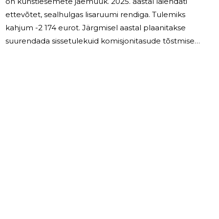
on kunstiesemete jaemüük. 2025. aastal laiendati
ettevõtet, sealhulgas lisaruumi rendiga. Tulemiks
kahjum -2 174 eurot. Järgmisel aastal plaanitakse
suurendada sissetulekuid komisjonitasude tõstmise
arvelt.