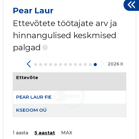
Pear Laur
Ettevõtete töötajate arv ja
hinnangulised keskmised
palgad
?
KSEOOM 
2026 II
Usaldusv
Ettevõte
PEAR LAUR FIE
KSEOOM OÜ
1 aasta
5 aastat
MAX