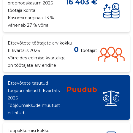
16 403 €
prognooskasum 2026
töötaja kohta
Kasumimarginaal 13 %
väheneb 27 % võrra
Ettevõtete töötajate arv kokku
0
II kvartalis 2026
töötajat
Võrreldes eelmise kvartaliga
on töötajate arv endine
Ettevõtete tasutud
Puudub
tööjõumaksud II kvartalis
2026
Tööjõumaksude muutust
ei leitud
Tööpakkumisi kokku