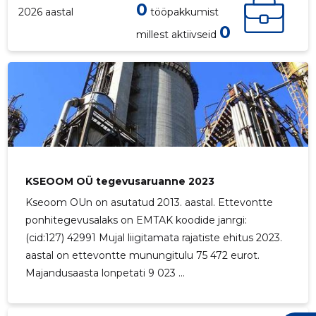
0
2026 aastal
tööpakkumist
0
millest aktiivseid
KSEOOM OÜ tegevusaruanne 2023
Kseoom OUn on asutatud 2013. aastal. Ettevontte
7
ponhitegevusalaks on EMTAK koodide janrgi:
(cid:127) 42991 Mujal liigitamata rajatiste ehitus 2023.
aastal on ettevontte munungitulu 75 472 eurot.
Majandusaasta lonpetati 9 023 ...