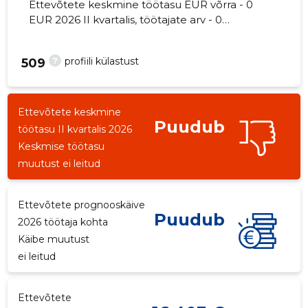
Ettevõtete keskmine töötasu EUR võrra - 0
EUR 2026 II kvartalis, töötajate arv - 0
töötajat.
?
profiili külastust
509
Ettevõtete keskmine
Puudub
töötasu II kvartalis 2026
Keskmise töötasu
muutust ei leitud
Ettevõtete prognooskäive
Puudub
2026 töötaja kohta
Käibe muutust
ei leitud
Ettevõtete