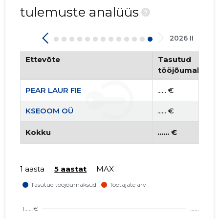
tulemuste analüüs
?
2026 II
Ettevõte
Tasutud
tööjõumaksud
PEAR LAUR FIE
...... €
KSEOOM OÜ
...... €
Kokku
...... €
1 aasta
5 aastat
MAX