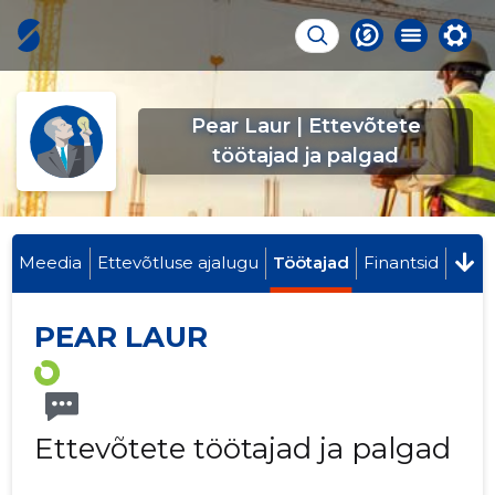
Pear Laur | Ettevõtete
töötajad ja palgad
Meedia
Ettevõtluse ajalugu
Töötajad
Finantsid
PEAR LAUR
Ettevõtete töötajad ja palgad