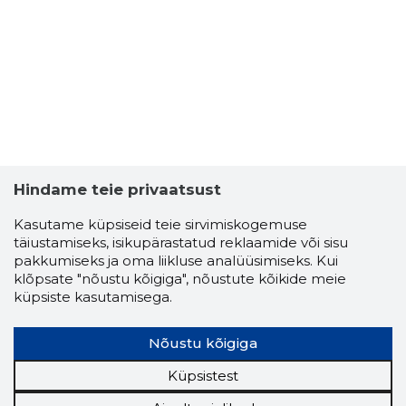
Hindame teie privaatsust
3
Kasutame küpsiseid teie sirvimiskogemuse
täiustamiseks, isikupärastatud reklaamide või sisu
pakkumiseks ja oma liikluse analüüsimiseks. Kui
klõpsate "nõustu kõigiga", nõustute kõikide meie
küpsiste kasutamisega.
Nõustu kõigiga
Küpsistest