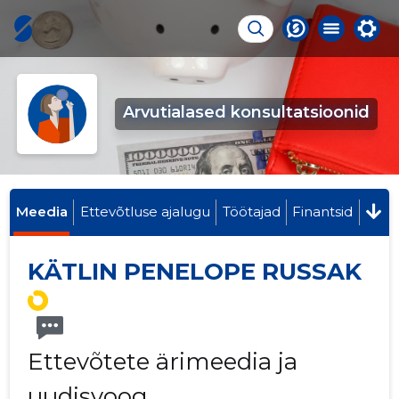
Arvutialased konsultatsioonid
Meedia
Ettevõtluse ajalugu
Töötajad
Finantsid
KÄTLIN PENELOPE RUSSAK
Ettevõtete ärimeedia ja
uudisvoog