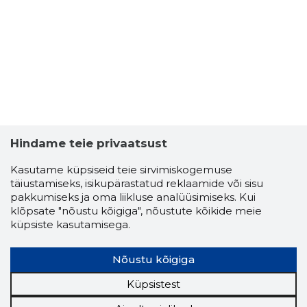
3
Hindame teie privaatsust
Kasutame küpsiseid teie sirvimiskogemuse
täiustamiseks, isikupärastatud reklaamide või sisu
pakkumiseks ja oma liikluse analüüsimiseks. Kui
klõpsate "nõustu kõigiga", nõustute kõikide meie
küpsiste kasutamisega.
PAALI OÜ
Usaldusv
Nõustu kõigiga
Küpsistest