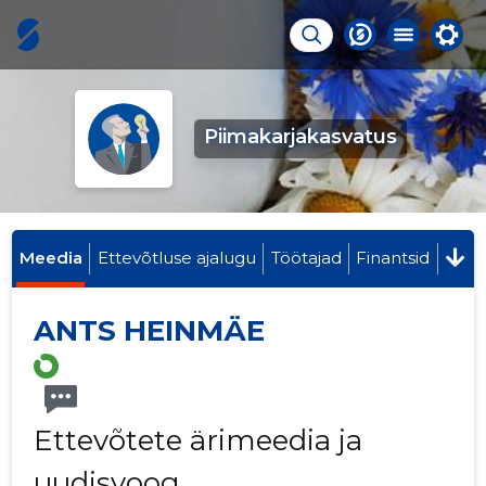
Piimakarjakasvatus
Meedia
Ettevõtluse ajalugu
Töötajad
Finantsid
ANTS HEINMÄE
Ettevõtete ärimeedia ja
uudisvoog