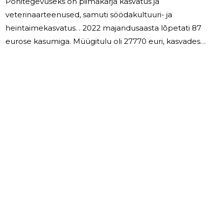
Põhitegevuseks on piimakarja kasvatus ja
veterinaarteenused, samuti söödakultuuri- ja
heintaimekasvatus. . 2022 majandusaasta lõpetati 87
eurose kasumiga. Müügitulu oli 27770 euri, kasvades
võrreldes 2021 aastaga 13,54%. Keskmine töötajate arv
2022 aastal oli 0 ja töötajale arvestatud töötasu summa
0 eurot, juhatuse liikmetasusid ei makstud. 2023.
majandusaastal on plaanis laiendada piimakarja
kasvatust ning jätkatakse veterinaaralase tegevusega.
Peamised finantssuhtarvud: 2022 2021 Müügitulu 27770
24458 Puhaskasum/ kahjum 87 56 Lühiajaliste