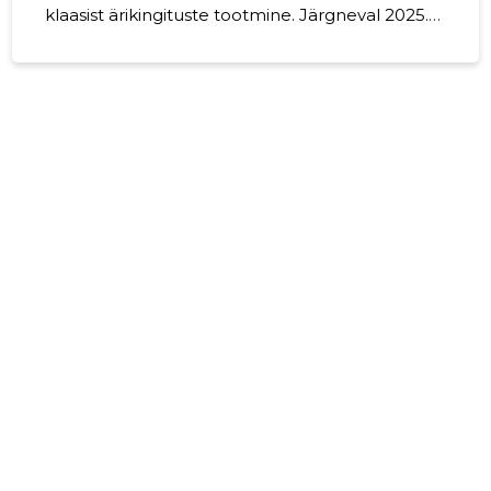
klaasist ärikingituste tootmine. Järgneval 2025.
majandusaastal on plaanis jätkata samadel
tegevusaladel. Plaan on alustada uue
tootmishalli ehitusega.