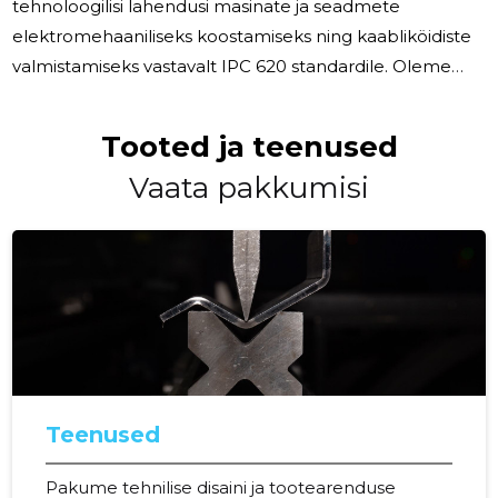
tehnoloogilisi lahendusi masinate ja seadmete
elektromehaaniliseks koostamiseks ning kaabliköidiste
valmistamiseks vastavalt IPC 620 standardile. Oleme
oma ala eksperdid, kellel on aastatepikkune kogemus
ja kirg tehnoloogia vastu. Meie ettevõte pakub laia
Tooted ja teenused
valikut teenuseid, mis hõlmavad lehtmetalli painutamist,
Vaata pakkumisi
keevitamist, kaablikimpude valmistamist ning seadmete
ja masinate elektromehaanilist koostamist. Meie
kogenud meeskond suudab painutada kuni 2 meetri
pikkuseid detaile, tagades täpse
Teenused
Pakume tehnilise disaini ja tootearenduse