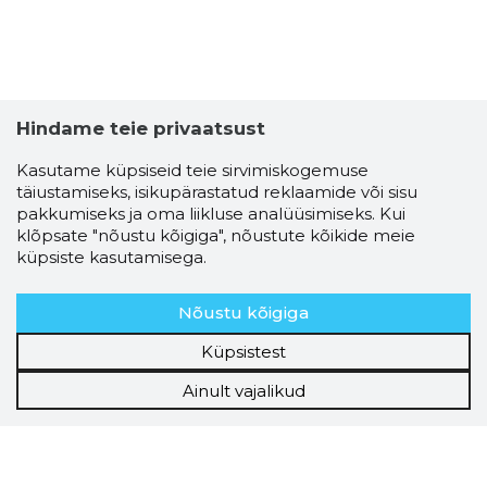
Hindame teie privaatsust
Kasutame küpsiseid teie sirvimiskogemuse
täiustamiseks, isikupärastatud reklaamide või sisu
pakkumiseks ja oma liikluse analüüsimiseks. Kui
klõpsate "nõustu kõigiga", nõustute kõikide meie
küpsiste kasutamisega.
Nõustu kõigiga
Küpsistest
Ainult vajalikud