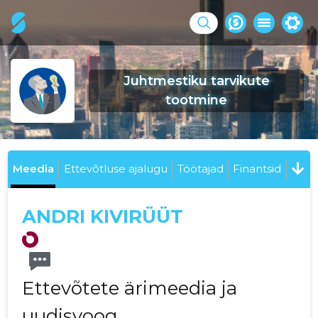
Juhtmestiku tarvikute
tootmine
Meedia
Ettevõtluse ajalugu
Töötajad
Finantsid
ANDRI KIVIRÜÜT
Ettevõtete ärimeedia ja
uudisvoog