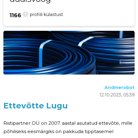
?
profiili külastust
1166
Andmerobot
12.10.2023, 05:39
Ettevõtte Lugu
Ristipartner OÜ on 2007. aastal asutatud ettevõte, mille
põhiliseks eesmärgiks on pakkuda tipptasemel