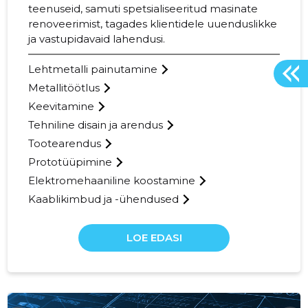
teenuseid, samuti spetsialiseeritud masinate
renoveerimist, tagades klientidele uuenduslikke
ja vastupidavaid lahendusi.
Lehtmetalli painutamine
Metallitöötlus
Keevitamine
Tehniline disain ja arendus
Tootearendus
Prototüüpimine
Elektromehaaniline koostamine
Kaablikimbud ja -ühendused
LOE EDASI
34
RISTIPARTNER.EE