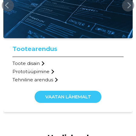
Tootearendus
Toote disain
Prototüüpimine
Tehniline arendus
RISTIPAR
VAATAN LÄHEMALT
Riskantn