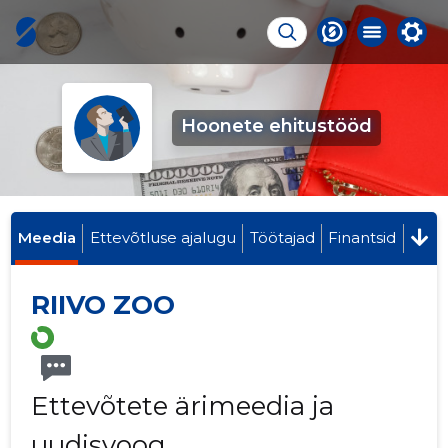
Hoonete ehitustööd
Meedia
Ettevõtluse ajalugu
Töötajad
Finantsid
RIIVO ZOO
Ettevõtete ärimeedia ja
uudisvoog