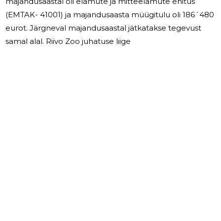
majandusaastal oli elamute ja mitteelamute ehitus
(EMTAK- 41001) ja majandusaasta müügitulu oli 186´480
eurot. Järgneval majandusaastal jätkatakse tegevust
samal alal. Riivo Zoo juhatuse liige