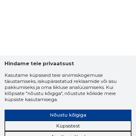
5
Hindame teie privaatsust
Kasutame küpsiseid teie sirvimiskogemuse
täiustamiseks, isikupärastatud reklaamide või sisu
pakkumiseks ja oma liikluse analüüsimiseks. Kui
klõpsate "nõustu kõigiga", nõustute kõikide meie
küpsiste kasutamisega.
ALFABYG
Nõustu kõigiga
Usaldusv
Küpsistest