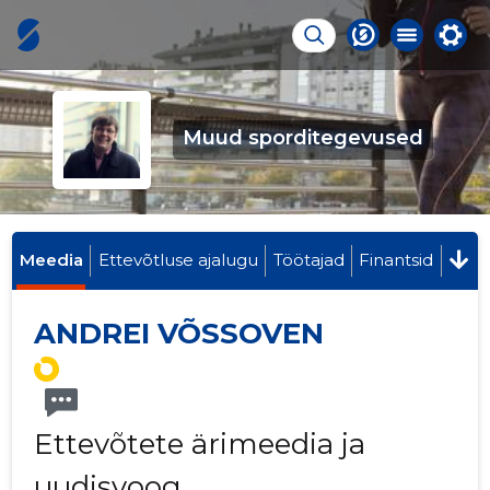
Muud sporditegevused
Meedia
Ettevõtluse ajalugu
Töötajad
Finantsid
ANDREI VÕSSOVEN
Ettevõtete ärimeedia ja
uudisvoog