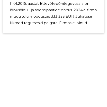
11.01.2016. aastal. Ettevõtepõhitegevusala on
lõbusõidu - ja spordipaatide ehitus. 2024.a. firma
müügitulu moodustas 333 333 EUR. Juhatuse
liikmed tegutsesid palgata. Firmas ei olnud
töötajaid. Järgneval 2025.aastal on plaanis
jätkata samal tegevusalal.