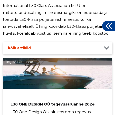
International L30 Class Association MTÜ on
mittetulundusühing, mille eesmärgiks on edendada ja
toetada L30-klassi purjetamist nii Eestis kui ka
rahvusvaheliselt. Ühing koondab L30-klassi purjetamise
huvilisi, korraldab võistlusi, seminare ning teeb koostööd
teiste purjetamisorganisatsioonidega. Aastal 2025 on
plaanis jätkata ühingu põhikirjalise tegevusega,
kõik artiklid
toetades ja edendades L30 klassi purjetamist Eestis ja
rahvusvaheliselt. Eesmärgiks on suurendada liikmete
Tegevusaruanne
arvu ja tugevdada koostööd rahvusvaheliste
purjetamisorganisatsioonidega. Täiendavad tegevused
lepitakse kokku jooksvalt vastavalt
L30 ONE DESIGN OÜ tegevusaruanne 2024
L30 One Design OÜ alustas oma tegevus