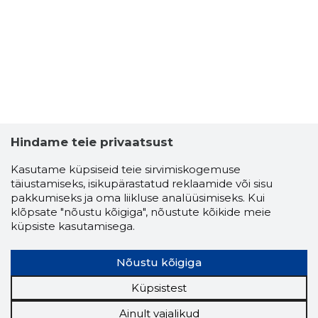
Hindame teie privaatsust
Kasutame küpsiseid teie sirvimiskogemuse
täiustamiseks, isikupärastatud reklaamide või sisu
pakkumiseks ja oma liikluse analüüsimiseks. Kui
klõpsate "nõustu kõigiga", nõustute kõikide meie
küpsiste kasutamisega.
INTERNAT
Usaldusv
Nõustu kõigiga
Küpsistest
Ainult vajalikud