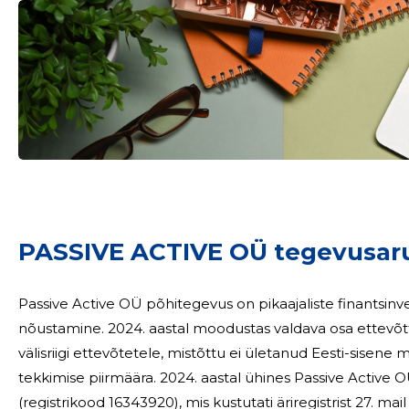
Sinu nimi
taar
PASSIVE ACTIVE OÜ tegevusar
Passive Active OÜ põhitegevus on pikaajaliste finantsinv
nõustamine. 2024. aastal moodustas valdava osa ettevõt
välisriigi ettevõtetele, mistõttu ei ületanud Eesti-sise
tekkimise piirmäära. 2024. aastal ühines Passive Active OÜ oma tütarettevõttega Buy Back Earth OÜ
(registrikood 16343920), mis kustutati äriregistrist 27. ma