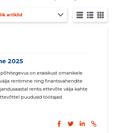
ik artiklid
ne 2025
 põhitegevus on eraisikust omanikele
 välja rentimine ning finantsvahendite
jandusaastal rentis ettevõte välja kahte
 Ettevõttel puudusid töötajad.