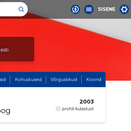
SISENE
esti
sid
Kohustused
Võrgustikud
Koond
2003
oog
?
profiili külastust