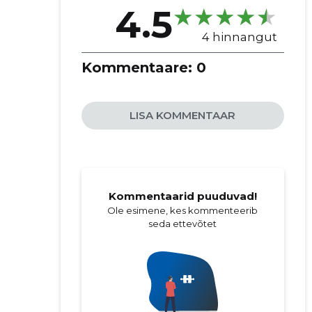
4.5
4 hinnangut
Kommentaare:
0
LISA KOMMENTAAR
Kommentaarid puuduvad!
Ole esimene, kes kommenteerib
seda ettevõtet