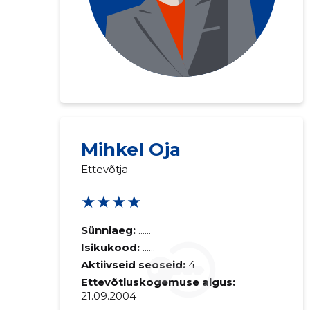
Saaja e-mail
Mihkel Oja
Ettevõtja
Sinu kommen
★★★★
Sünniaeg:
......
Isikukood:
......
Aktiivseid seoseid:
4
Ettevõtluskogemuse algus:
21.09.2004