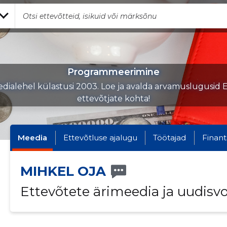
Programmeerimine
dialehel külastusi 2003. Loe ja avalda arvamuslugusid E
ettevõtjate kohta!
Meedia
Ettevõtluse ajalugu
Töötajad
Finant
MIHKEL OJA
Ettevõtete ärimeedia ja uudisv