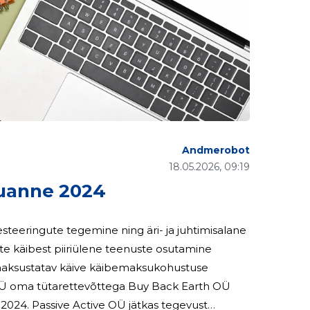
Andmerobot
18.05.2026, 09:19
uanne 2024
esteeringute tegemine ning äri- ja juhtimisalane
te käibest piiriülene teenuste osutamine
ne maksustatav käive käibemaksukohustuse
il 2024. Passive Active OÜ jätkas tegevust