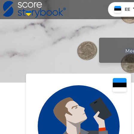
EE
Mee