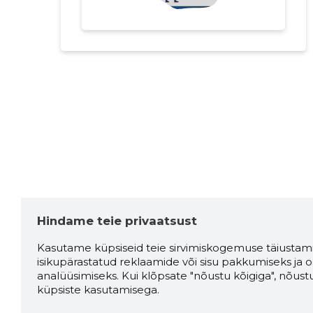
Hindame teie privaatsust
Kasutame küpsiseid teie sirvimiskogemuse täiustami
isikupärastatud reklaamide või sisu pakkumiseks ja o
analüüsimiseks. Kui klõpsate "nõustu kõigiga", nõust
küpsiste kasutamisega.