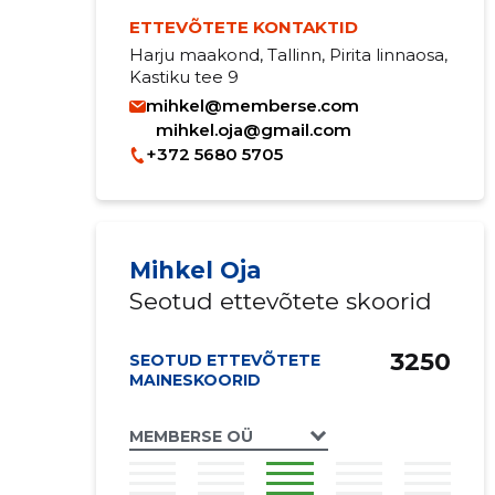
ETTEVÕTETE KONTAKTID
Harju maakond, Tallinn, Pirita linnaosa,
Kastiku tee 9
mihkel@memberse.com
mihkel.oja@gmail.com
+372 5680 5705
Mihkel Oja
Seotud ettevõtete skoorid
3250
SEOTUD ETTEVÕTETE
MAINESKOORID
MEMBERSE OÜ