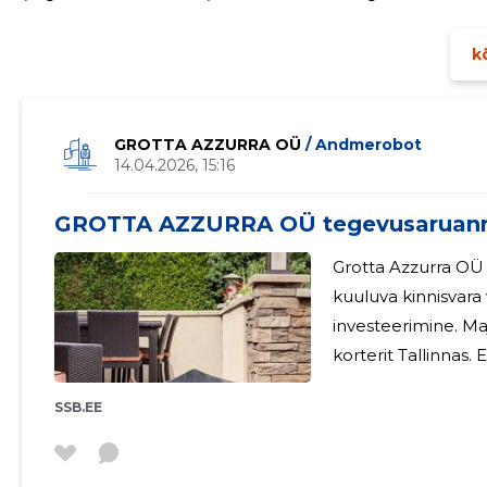
ühendava ühinguna.
kõ
GROTTA AZZURRA OÜ
/ Andmerobot
14.04.2026, 15:16
GROTTA AZZURRA OÜ tegevusaruan
Grotta Azzurra OÜ
kuuluva kinnisvara
investeerimine. Ma
korterit Tallinnas.
SSB.EE