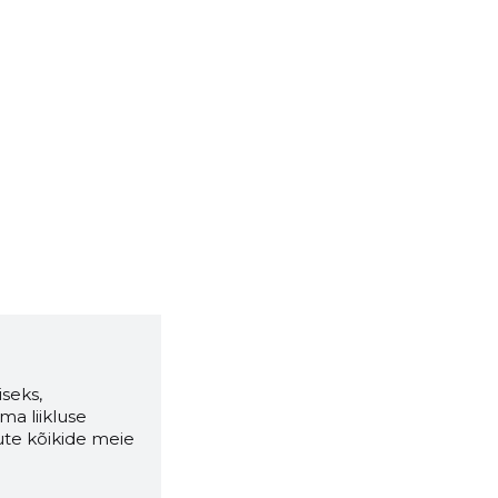
seks,
ma liikluse
ute kõikide meie