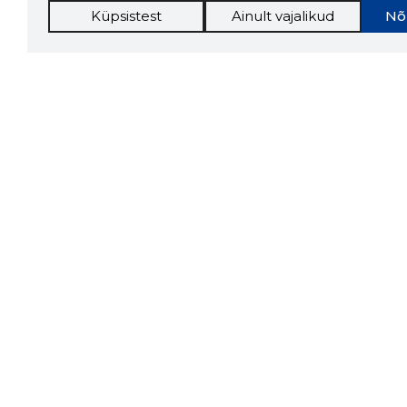
Küpsistest
Ainult vajalikud
Nõ
Storybo
Storybook
firma v
kui usa
Chrome laiendus
LAADI