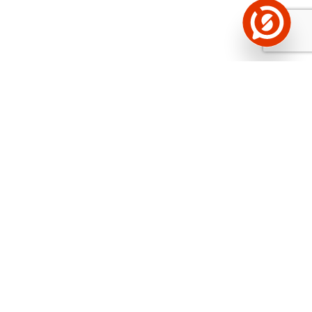
Näed helistaja tausta!
Storybooki Äpp toob
Sinuni
OTSEKONTAKTID
400 000 Eesti
ettevõtte ja isikute kohta (juhid, ametnikud).
Andmed on rikastatud maksevõime ja