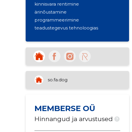
kinnisvara rentimine
ärinõustamine
programmeerimine
teadustegevus tehnoloogias
so.fa.dog
MEMBERSE OÜ
Hinnangud ja arvustused
?