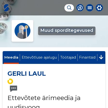
Muud sporditegevused
Meedia
Ettevõtluse ajalugu
Töötajad
Finantsid
GERLI LAUL
Ettevõtete ärimeedia ja
uudisvoog