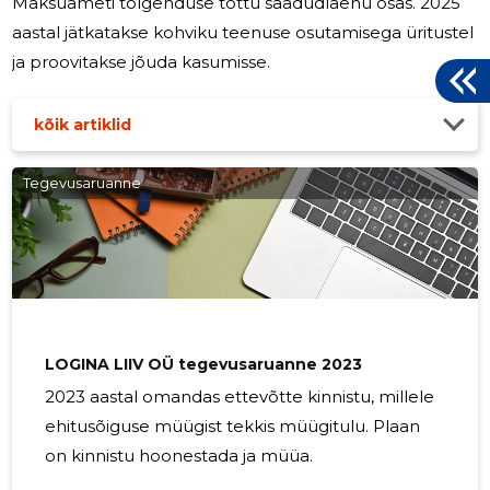
Maksuameti tõlgenduse tõttu saadudlaenu osas. 2025
aastal jätkatakse kohviku teenuse osutamisega üritustel
ja proovitakse jõuda kasumisse.
kõik artiklid
Tegevusaruanne
LOGINA LIIV OÜ tegevusaruanne 2023
2023 aastal omandas ettevõtte kinnistu, millele
ehitusõiguse müügist tekkis müügitulu. Plaan
on kinnistu hoonestada ja müüa.