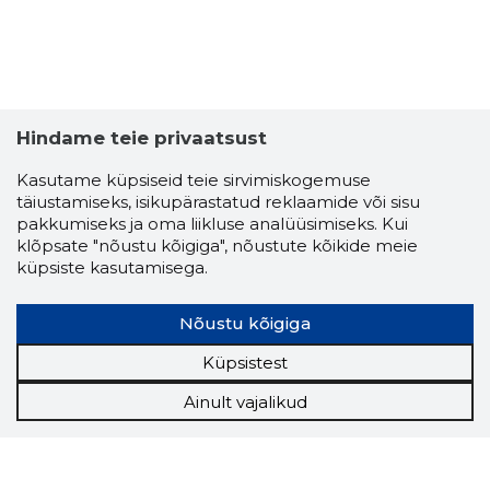
Hindame teie privaatsust
Kasutame küpsiseid teie sirvimiskogemuse
täiustamiseks, isikupärastatud reklaamide või sisu
pakkumiseks ja oma liikluse analüüsimiseks. Kui
klõpsate "nõustu kõigiga", nõustute kõikide meie
küpsiste kasutamisega.
Nõustu kõigiga
Küpsistest
Ainult vajalikud