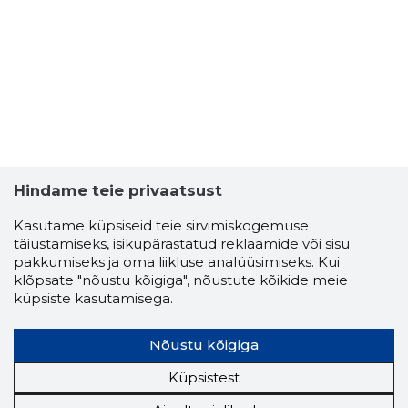
2
Hindame teie privaatsust
Kasutame küpsiseid teie sirvimiskogemuse
täiustamiseks, isikupärastatud reklaamide või sisu
pakkumiseks ja oma liikluse analüüsimiseks. Kui
klõpsate "nõustu kõigiga", nõustute kõikide meie
küpsiste kasutamisega.
Nõustu kõigiga
Küpsistest
ARTVITA 