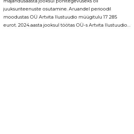
majandusaasta jooksul põhitegevuseks oli
juuksuriteenuste osutamine. Aruandel perioodil
moodustas OÜ Artvita Ilustuudio müügitulu 17 285
eurot. 2024.aasta jooksul töötas OÜ-s Artvita Ilustuudio
2 inimest, kelle töötasu koos puhkusetasudega
moodustas 9700 eurot. Ettevõtte juhatus koosneb 2
liikmest, kelle juhatuse liikmetasu ei maksnud.