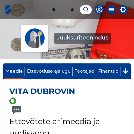
Juuksuriteenindus
Meedia
Ettevõtluse ajalugu
Töötajad
Finantsid
VITA DUBROVIN
Ettevõtete ärimeedia ja
uudisvoog