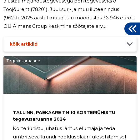
alustati majandustegevusega põhitegevuseks oli
Tööjõurent (78201), Juuksuri- ja muu iluteenindus
(96211). 2025 aastal müügitulu moodustas 36 946 eurot.
OÜ Almens Group keskmine töötajate arv
majandusaastal oli 2 töötajat. 2025 aastal moodustasid
ettevõtte tööjõukulud 29 638 euro. Nõukogus oli 2
kõik artiklid
(kaks) liiget. Väljamakseid juhatuse liikmetele ei tehtud.
Muid soodustusi polnud. 2025 majandusaasta
Tegevusaruanne
raamatupidamisaruande koostamisel olulisi sündmusi
polnud.
TALLINN, PAEKAARE TN 10 KORTERIÜHISTU
tegevusaruanne 2024
Korteriühistu juhatus lähtus elumaja ja teda
ümbritseva krundi hooldusplaani ülesehitamisel