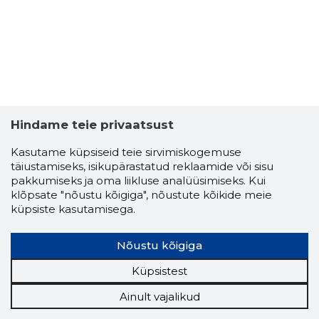
ALMENS 
Usaldusv
Hindame teie privaatsust
Kasutame küpsiseid teie sirvimiskogemuse
täiustamiseks, isikupärastatud reklaamide või sisu
pakkumiseks ja oma liikluse analüüsimiseks. Kui
klõpsate "nõustu kõigiga", nõustute kõikide meie
küpsiste kasutamisega.
Nõustu kõigiga
Küpsistest
Ainult vajalikud