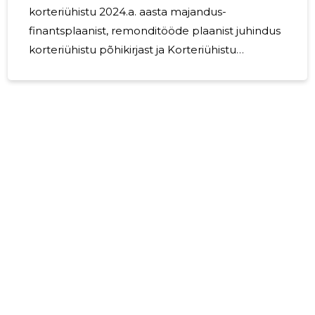
korteriühistu 2024.a. aasta majandus-
finantsplaanist, remonditööde plaanist juhindus
korteriühistu põhikirjast ja Korteriühistu
seadusest. Korteriühistu liikmeteks on 73 korteri
omanikku. Korteriühistu tööd korraldab juhatus.
Juhatus on 3- liimeline. Nagu ka eelmisel
aastatel on ka sellel aastal peaülesandeks hoida
hoone tehnilisi süsteeme ja konstruktsioone
korras, rahaliste resursside sihtpärane
kasutamine ja korteriühistu elanikele
normaalsete majapidamistingimuse loomine.
Remondi fondi ette