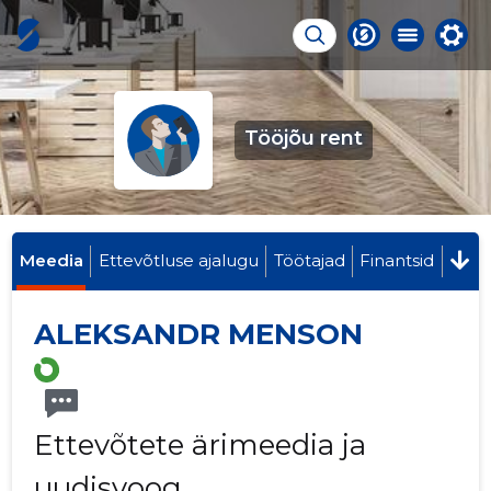
Tööjõu rent
Meedia
Ettevõtluse ajalugu
Töötajad
Finantsid
ALEKSANDR MENSON
Ettevõtete ärimeedia ja
uudisvoog