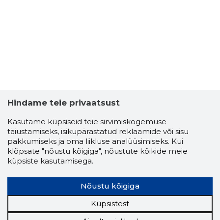
Hindame teie privaatsust
Kasutame küpsiseid teie sirvimiskogemuse
täiustamiseks, isikupärastatud reklaamide või sisu
pakkumiseks ja oma liikluse analüüsimiseks. Kui
klõpsate "nõustu kõigiga", nõustute kõikide meie
küpsiste kasutamisega.
EESTI E
Usaldusv
Nõustu kõigiga
Küpsistest