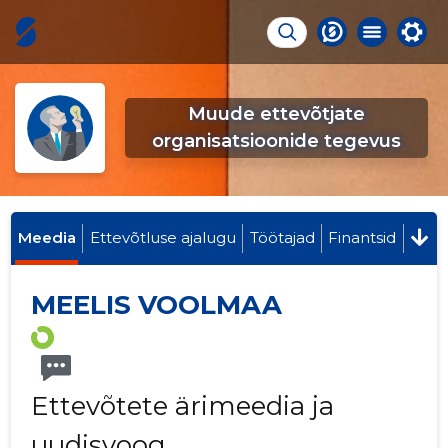
Muude ettevõtjate
organisatsioonide tegevus
Meedia
Ettevõtluse ajalugu
Töötajad
Finantsid
MEELIS VOOLMAA
Ettevõtete ärimeedia ja
uudisvoog