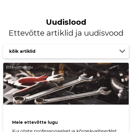
Uudislood
Ettevõtte artiklid ja uudisvood
kõik artiklid
Ettevottelugu
Meie ettevõtte lugu
Kui otsite professionaalset ja kõrgekvaliteedilist