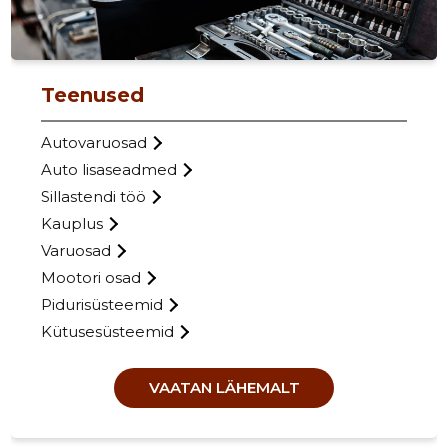
Teenused
Autovaruosad
Auto lisaseadmed
Sillastendi töö
ARTMAR 
Kauplus
Usaldusv
Varuosad
Mootori osad
Pidurisüsteemid
Kütusesüsteemid
VAATAN LÄHEMALT