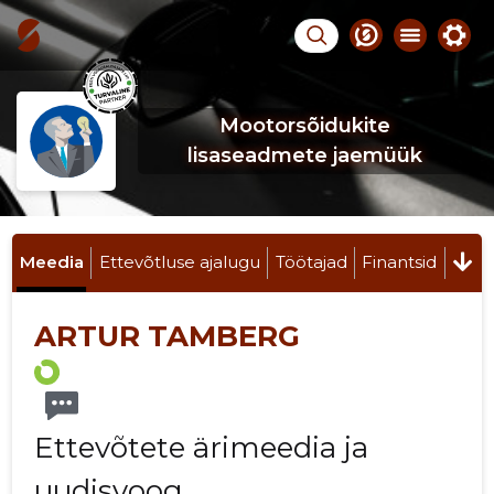
Mootorsõidukite
lisaseadmete jaemüük
Meedia
Ettevõtluse ajalugu
Töötajad
Finantsid
ARTUR TAMBERG
Ettevõtete ärimeedia ja
uudisvoog