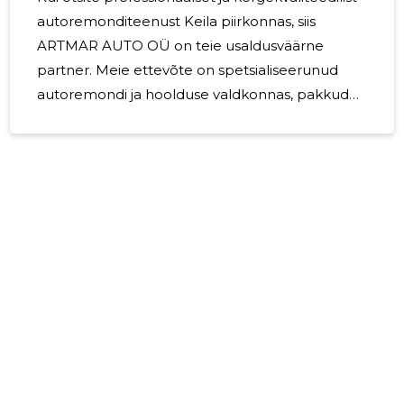
autoremonditeenust Keila piirkonnas, siis
ARTMAR AUTO OÜ on teie usaldusväärne
partner. Meie ettevõte on spetsialiseerunud
autoremondi ja hoolduse valdkonnas, pakkudes
mitmekülgseid teenuseid, mis aitavad hoida teie
sõidukit tipptasemel. Üks meie põhilistest
teenustest on kaubikute ja pakiautode remont,
mis on oluline äriomanikele ja ettevõtetele, kes
sõltuvad sõidukite tõrgeteta toimimisest. Lisaks
pakume ka sillareguleerimise teenust, mis
tagab teie sõiduki stabiilsuse ja ohutuse
maanteel. Kasutame kaasaegseid
diagnostikavahendeid, et