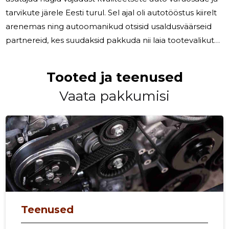
tarvikute järele Eesti turul. Sel ajal oli autotööstus kiirelt
arenemas ning autoomanikud otsisid usaldusväärseid
partnereid, kes suudaksid pakkuda nii laia tootevalikut
kui ka professionaalset nõu. Hake Äri OÜ eesmärgiks sai
pakkuda mitte ainult tooteid, vaid ka teenindust, mis
Tooted ja teenused
aitab autoomanikel ja mehaanikutel leida parimad
Vaata pakkumisi
lahendused oma sõidukite hooldamiseks ja
remontimiseks. Kasv ja areng – kvaliteet igal sammul
Alates asutamisest on Hake Äri OÜ pidevalt kasvanud ja
arenenud,
Teenused