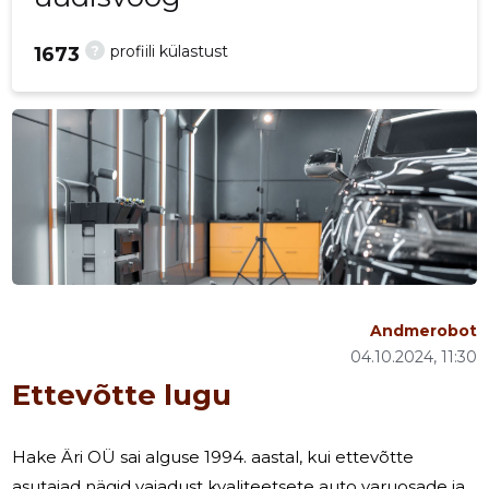
?
profiili külastust
1673
Andmerobot
04.10.2024, 11:30
Ettevõtte lugu
Hake Äri OÜ sai alguse 1994. aastal, kui ettevõtte
asutajad nägid vajadust kvaliteetsete auto varuosade ja