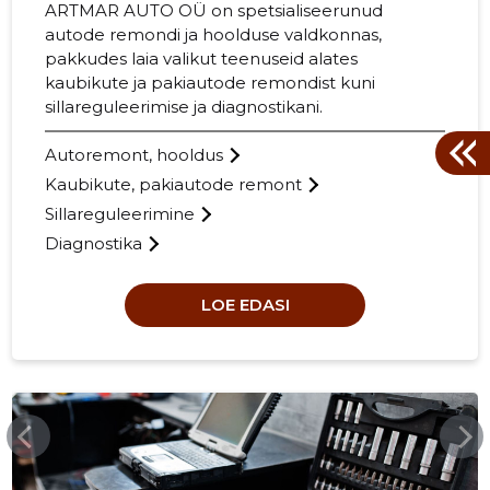
ARTMAR AUTO OÜ on spetsialiseerunud
autode remondi ja hoolduse valdkonnas,
pakkudes laia valikut teenuseid alates
kaubikute ja pakiautode remondist kuni
sillareguleerimise ja diagnostikani.
Autoremont, hooldus
Kaubikute, pakiautode remont
Sillareguleerimine
Diagnostika
LOE EDASI
25
KEILAAUTO.EE