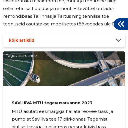
rasketehnika maaletoomine, müük ja rentimine ning
selle tehnika hooldus ja remont. Ettevõttel on ladu-
remondibaas Tallinnas ja Tartus ning tehnilise toe
teenuseid osutatakse mobiilsetes töökodades üle Eesti.
2024. aastal investeeriti põhivahenditesse 108 046 eurot.
Vastavate investeeringute maht aastal 2023 oli 178 100
kõik artiklid
eurot. Aastal 2025 on kavas teha enam investeeringuid
dumperite müügiks pakkumise valdkonnas. Samuti on
Tegevusaruanne
kavas pöörata enam tähelepanu tööohutusele ja
ettevõtte tegevusest tulenevate kahjulike
keskkonnamõjude vähendamisele.
SAVILIIVA MTÜ tegevusaruanne 2023
MTÜ asutati eesmärgiga hallata reovee trassi ja
pumplat Saviliiva tee 17 piirkonnas. Tegemist
ajutise trassiga ja pikemas perspektiivis trass