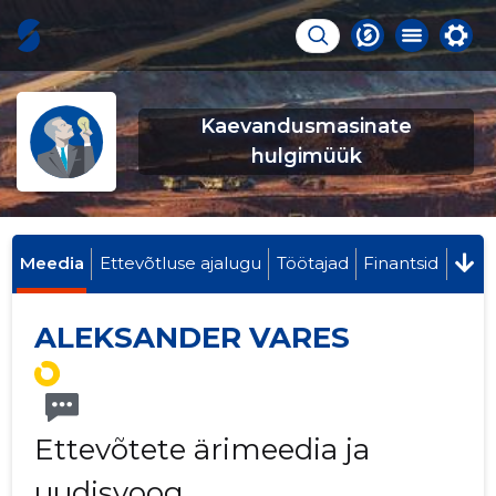
Kaevandusmasinate
hulgimüük
Meedia
Ettevõtluse ajalugu
Töötajad
Finantsid
ALEKSANDER VARES
Ettevõtete ärimeedia ja
uudisvoog