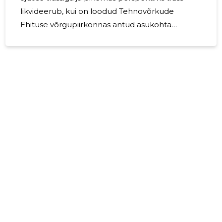
likvideerub, kui on loodud Tehnovõrkude
Ehituse võrgupiirkonnas antud asukohta
isevoolne reoveetrass. Tegevusi majandusaasta
jooksul läbi ei viidud.