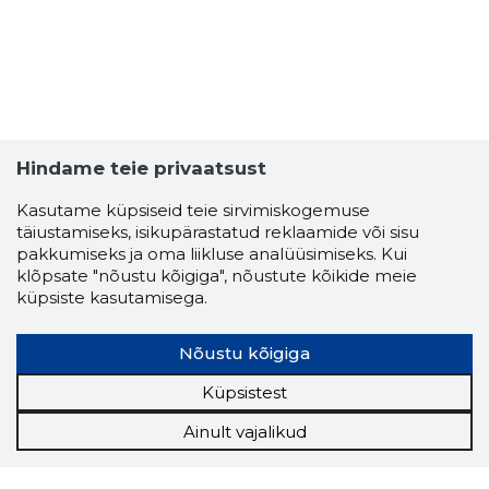
ROTATOR
Hindame teie privaatsust
Usaldusv
Kasutame küpsiseid teie sirvimiskogemuse
täiustamiseks, isikupärastatud reklaamide või sisu
pakkumiseks ja oma liikluse analüüsimiseks. Kui
klõpsate "nõustu kõigiga", nõustute kõikide meie
küpsiste kasutamisega.
Nõustu kõigiga
Küpsistest
Ainult vajalikud