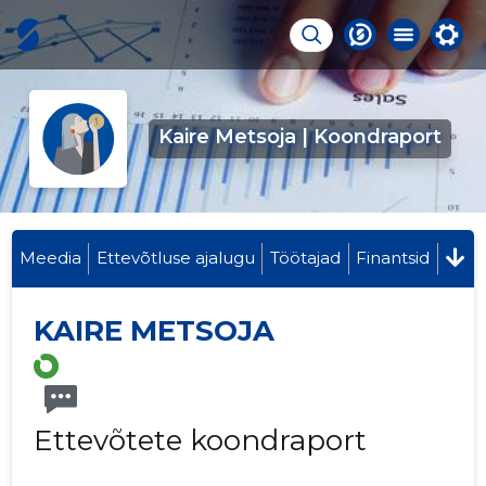
Kaire Metsoja | Koondraport
Meedia
Ettevõtluse ajalugu
Töötajad
Finantsid
KAIRE METSOJA
Ettevõtete koondraport