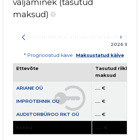
väljaminek (tasutud
maksud)
?
2026 II
* Prognoositud käive
Maksustatud käive
Ettevõte
Tasutud riiklikud 
maksud
ARIANE OÜ
...... €
IMPROTEHNIK OÜ
...... €
AUDIITORBÜROO RKT OÜ
...... €
Kokku
...... €