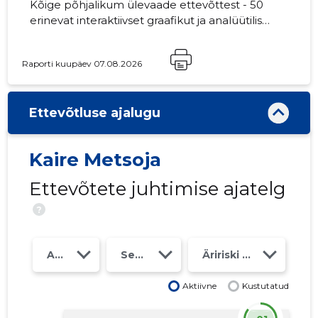
Kõige põhjalikum ülevaade ettevõttest - 50
erinevat interaktiivset graafikut ja analüütilist
mudelit. Hind 49 EUR või kuutasu alates 19
EUR
Raporti kuupäev 07.08.2026
Ettevõtluse ajalugu
Kaire Metsoja
Ettevõtete juhtimise ajatelg
?
Aasta
Seosed
Äririski klass
Aktiivne
Kustutatud