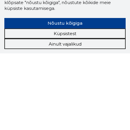
klõpsate "nõustu kõigiga", nõustute kõikide meie
küpsiste kasutamisega.
Nõustu kõigiga
Küpsistest
Ainult vajalikud
Storybook