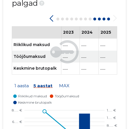
palgad
?
2023
2024
2025
202
Riiklikud maksud
......
......
......
......
Tööjõumaksud
......
......
......
......
Keskmine brutopalk
......
......
......
......
1 aasta
5 aastat
MAX