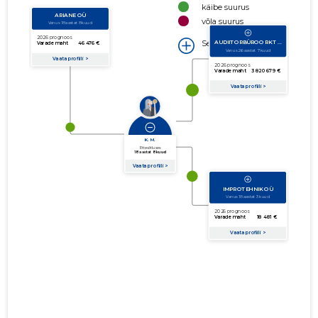
käibe suurus
võla suurus
Seoste laiendamine