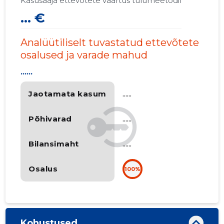
Kasusaaja ettevõtete väärtus tulumeetodil
... €
Analüütiliselt tuvastatud ettevõtete
osalused ja varade mahud
......
Jaotamata kasum
......
Põhivarad
......
Bilansimaht
......
Osalus
100%
Kohustused