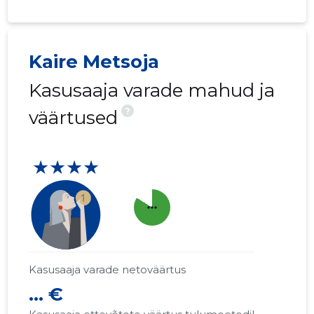
Kaire Metsoja
Kasusaaja varade mahud ja
?
väärtused
★★★★
more_horiz
Kasusaaja varade netoväärtus
... €