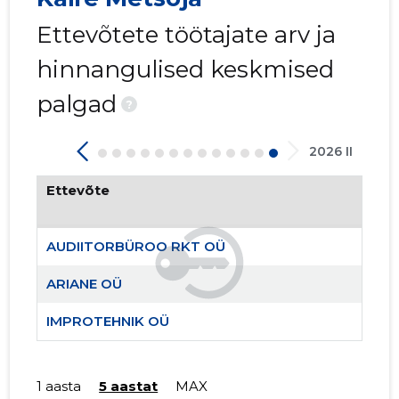
Ettevõtete töötajate arv ja
hinnangulised keskmised
palgad
?
2026 II
Ettevõte
AUDIITORBÜROO RKT OÜ
ARIANE OÜ
AUDIITO
Usaldusv
IMPROTEHNIK OÜ
1 aasta
5 aastat
MAX