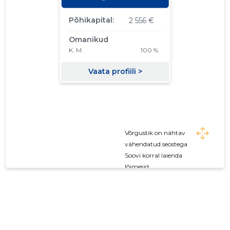
Võrgustik on nähtav
vähendatud seostega
Soovi korral laienda
lõimesid