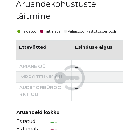
Aruandekohustuste
täitmine
Täidetud
Täitmata
Väljaspool vastutusperioodi
Ettevõtted
Esinduse algus
Es
ARIANE OÜ
......
......
IMPROTEHNIK OÜ
......
......
AUDIITORBÜROO
......
......
RKT OÜ
Aruandeid kokku
Esitatud
......
Esitamata
......