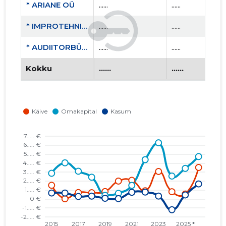
* ARIANE OÜ
......
......
* IMPROTEHNIK OÜ
......
......
* AUDIITORBÜROO RKT OÜ
......
......
Kokku
......
......