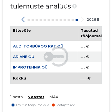
tulemuste analüüs
?
2026 II
Ettevõte
Tasutud
tööjõumaksud
AUDIITORBÜROO RKT OÜ
...... €
ARIANE OÜ
...... €
IMPROTEHNIK OÜ
...... €
Kokku
...... €
1 aasta
5 aastat
MAX