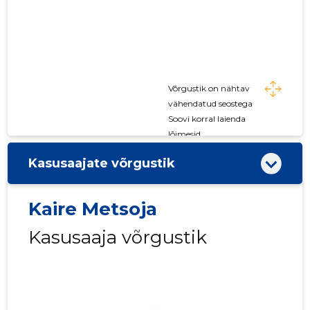
Võrgustik on nähtav
vähendatud seostega
Soovi korral laienda
lõimesid
Kasusaajate võrgustik
Kaire Metsoja
Kasusaaja võrgustik