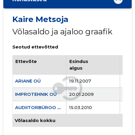
Kaire Metsoja
Võlasaldo ja ajaloo graafik
Seotud ettevõtted
Ettevõte
Esindus
Esin
algus
lõpp
ARIANE OÜ
19.11.2007
..
IMPROTEHNIK OÜ
20.01.2009
..
AUDIITORBÜROO RKT OÜ
15.03.2010
..
Võlasaldo kokku