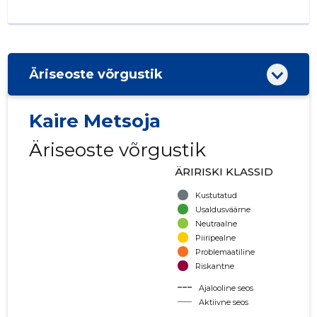
Äriseoste võrgustik
Kaire Metsoja
Äriseoste võrgustik
ÄRIRISKI KLASSID
Kustutatud
Usaldusväärne
Neutraalne
Piiripealne
Problemaatiline
Riskantne
Ajalooline seos
Aktiivne seos