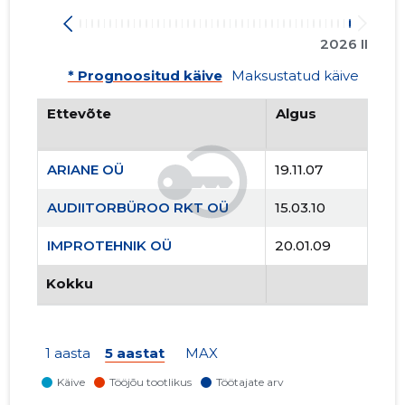
2026 II
* Prognoositud käive
Maksustatud käive
Ettevõte
Algus
ARIANE OÜ
19.11.07
AUDIITORBÜROO RKT OÜ
15.03.10
IMPROTEHNIK OÜ
20.01.09
Kokku
1 aasta
5 aastat
MAX