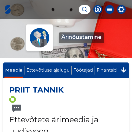
Ärinõustamine
Meedia
Ettevõtluse ajalugu
Töötajad
Finantsid
PRIIT TANNIK
Ettevõtete ärimeedia ja
uudisvoog