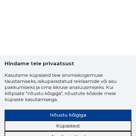
Hindame teie privaatsust
Kasutame küpsiseid teie sirvimiskogemuse
täiustamiseks, isikupärastatud reklaamide või sisu
pakkumiseks ja oma liikluse analüüsimiseks. Kui
klõpsate "nõustu kõigiga", nõustute kõikide meie
ARTWAN
küpsiste kasutamisega.
Usaldusv
Nõustu kõigiga
Küpsistest