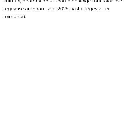
kultuuri, pearõhk on suunatud eelkõige muusikaalase
tegevuse arendamisele. 2025. aastal tegevust ei
toimunud.