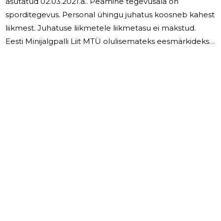
asutatud 02.03.2021.a.. Peamine tegevusala on
sporditegevus. Personal ühingu juhatus koosneb kahest
liikmest. Juhatuse liikmetele liikmetasu ei makstud.
Eesti Minijalgpalli Liit MTÜ olulisemateks eesmärkideks
on olemasoleva spordibaasi hoidmine ja laiendamine.
2024 aastal planerimine tegeleda samal alal .
Arendusprojektid kujunevad lähtudes turu olukorrast.