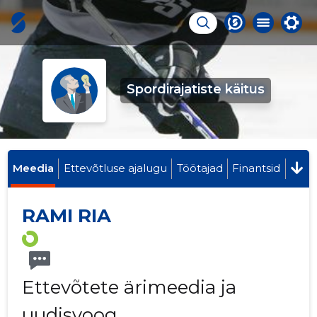
Spordirajatiste käitus
Meedia
Ettevõtluse ajalugu
Töötajad
Finantsid
RAMI RIA
Ettevõtete ärimeedia ja
uudisvoog