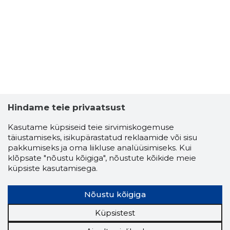
Hindame teie privaatsust
Kasutame küpsiseid teie sirvimiskogemuse
täiustamiseks, isikupärastatud reklaamide või sisu
pakkumiseks ja oma liikluse analüüsimiseks. Kui
klõpsate "nõustu kõigiga", nõustute kõikide meie
SPORTS 
küpsiste kasutamisega.
Usaldusv
Nõustu kõigiga
Küpsistest