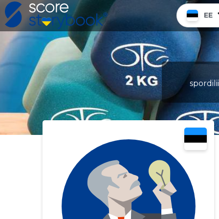
EE
spordil