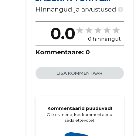
KLUBI MTÜ
Hinnangud ja arvustused
?
0.0
0 hinnangut
Kommentaare:
0
LISA KOMMENTAAR
Kommentaarid puuduvad!
Ole esimene, kes kommenteerib
seda ettevõtet