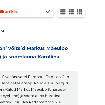
levaKivi XCO
ik artiklid
bot
oni võitsid Markus Mäeuibo
 ja soomlanna Karoliina
i Elva tänavatel Europark Estonian Cup
sarja neljas etapp. Rand & Tuulberg 26.
ni võitsid Markus Mäeuibo (Charvieu-
 cyclisme) ja soomlanna Karoliina
Rattaklubi). Elva Rattamaratoni 70-