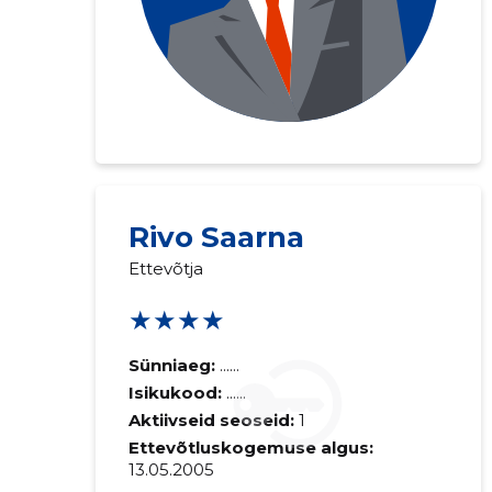
Rivo Saarna
Ettevõtja
★★★★
Saaja e-mail
Sünniaeg:
......
Isikukood:
......
Aktiivseid seoseid:
1
Sinu kommen
Ettevõtluskogemuse algus:
13.05.2005