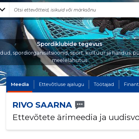
Spordiklubide tegevus
iidud, spordiorganisatsioonid, sport, kultuur ja haridus, p
meelelahutus
Meedia
Ettevõtluse ajalugu
Töötajad
Finant
RIVO SAARNA
Ettevõtete ärimeedia ja uudisv