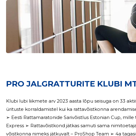
PRO JALGRATTURITE KLUBI MT
Sinu nimi
Klubi lubi liikmete arv 2023 aasta lõpu seisuga on 33 aktiivset liiget. Klubi jätkas põhikirja
ürituste korraldamistel kui ka rattavõistkonna arendamisel. 2023 aastal, korraldades alljärgnevaid ürit
➢ Eesti Rattamaratonide Sarivõistlus Estonian Cup, mille täitu
taar
Express ➢ Rattavõistkond jätkas samuti sama nimitoetaja
võistkonna nimeks jätkuvalt – ProShop Team ➢ 4a tagasi 