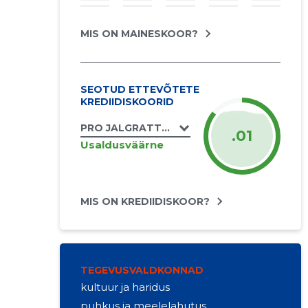
MIS ON MAINESKOOR?
SEOTUD ETTEVÕTETE
KREDIIDISKOORID
PRO JALGRATTURITE KLUBI MTÜ
.01
Usaldusväärne
MIS ON KREDIIDISKOOR?
TEGEVUSVALDKONNAD
kultuur ja haridus
puhkus ja meelelahutus