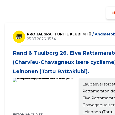
projekt jätkus taas eelmisel aastal kinnitatud nimega: Põ
kõ
PRO JALGRATTURITE KLUBI MTÜ
/ Andmero
25.07.2026, 15:34
Rand & Tuulberg 26. Elva Rattamarat
(Charvieu-Chavagneux isere cyclisme)
Leinonen (Tartu Rattaklubi).
Laupäeval sõidet
Rattamaratonide 
Elva Rattamarato
Chavagneux isere
Leinonen (Tartu 
ESTONIANCUP.EE