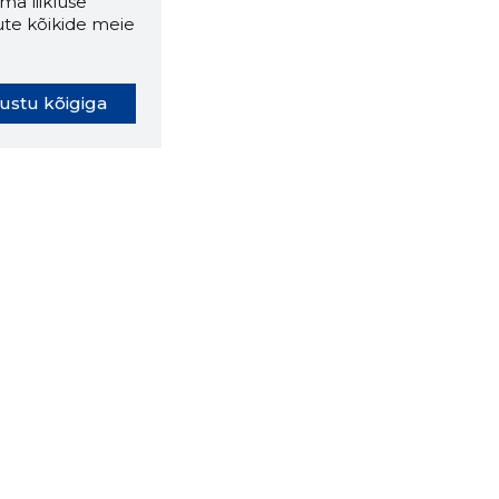
ma liikluse
ute kõikide meie
ustu kõigiga