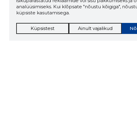
isikupärastatud reklaamide või sisu pakkumiseks ja o
analüüsimiseks. Kui klõpsate "nõustu kõigiga", nõust
küpsiste kasutamisega.
Küpsistest
Ainult vajalikud
Nõ