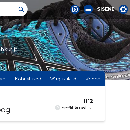
SISENE
uhkus ja
sid
Kohustused
Võrgustikud
Koond
1112
oog
?
profiili külastust