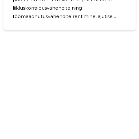
liikluskorraldusvahendite ning
töömaaohutusvahendite rentimine, ajutise
liikluskorralduse ning töömaaohutuslahenduste
täisteenuse pakkumine, s.h
liikluskorraldusprojektide ning liiklusskeemide
koostamine. Juhtkonna hinnangul oli 2025.
aasta positiivne. Ehitus- ja kitsamalt
teedevaldkonna töömaht püsis võrreldes 2024.
aastaga sarnasel, pigem tagasihoidlikul tasemel.
Mahud jäid tagasihoidlikuks eelkõige erasektori
investeeringute madalseisu ja avaliku sektori
tellimuste