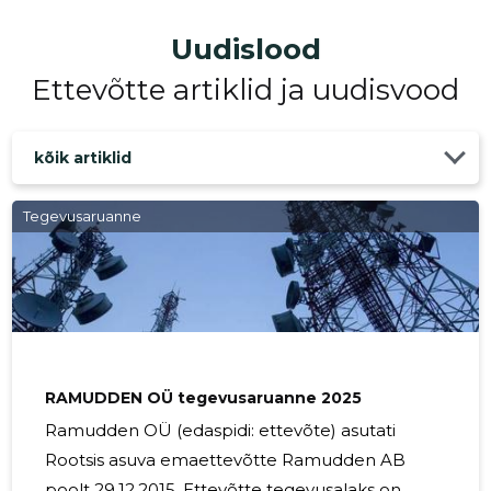
Uudislood
Ettevõtte artiklid ja uudisvood
kõik artiklid
Tegevusaruanne
RAMUDDEN OÜ tegevusaruanne 2025
Ramudden OÜ (edaspidi: ettevõte) asutati
Rootsis asuva emaettevõtte Ramudden AB
poolt 29.12.2015. Ettevõtte tegevusalaks on