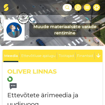
Muude materiaalsete varade
rentimine
Meedia
Ettevõtluse ajalugu
Töötajad
Finantsid
OLIVER LINNAS
Ettevõtete ärimeedia ja
uudisvoog