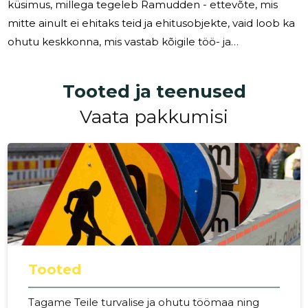
küsimus, millega tegeleb Ramudden - ettevõte, mis
mitte ainult ei ehitaks teid ja ehitusobjekte, vaid loob ka
ohutu keskkonna, mis vastab kõigile töö- ja
liiklusohutuse nõuetele. Ramuddeni missiooniks on
hoolitseda Sinu ohutuse eest igal sammul. Olgu
Tooted ja teenused
tegemist lapsevankri, jalgratta, auto või jalgsi liikumisega,
Vaata pakkumisi
usume, et kõigil inimestel on õigus turvalisele
keskkonnale. Meie töö on tagada, et igaüks saaks päeva
alustada turvaliselt tööle ja kooli ning naasta ohutult
koju. Meie
Tooted
Tagame Teile turvalise ja ohutu töömaa ning