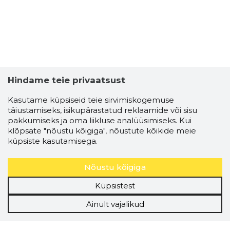
Hindame teie privaatsust
Kasutame küpsiseid teie sirvimiskogemuse
täiustamiseks, isikupärastatud reklaamide või sisu
pakkumiseks ja oma liikluse analüüsimiseks. Kui
klõpsate "nõustu kõigiga", nõustute kõikide meie
küpsiste kasutamisega.
Nõustu kõigiga
Küpsistest
Ainult vajalikud