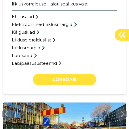
liikluskorralduse - alati seal kus vaja.
Ehitusaiad
Elektroonilised liiklusmärgid
Käigusillad
Liikluse eraldusliist
Liiklusmärgid
Lõõtsaed
Läbipääsusüsteemid
LOE EDASI
RAMUDDEN.EE
804