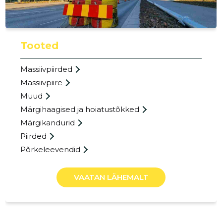
Tooted
Massiivpiirded
Massiivpiire
Muud
Märgihaagised ja hoiatustõkked
Märgikandurid
Piirded
Põrkeleevendid
RAMUDDE
VAATAN LÄHEMALT
Usaldusv