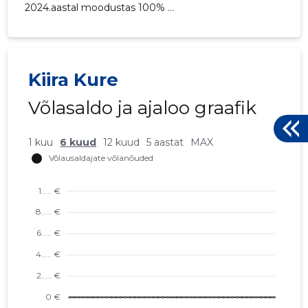
2024.aastal moodustas 100% ...
Kiira Kure
Võlasaldo ja ajaloo graafik
1 kuu
6 kuud
12 kuud
5 aastat
MAX
KURE JA
Usaldusv