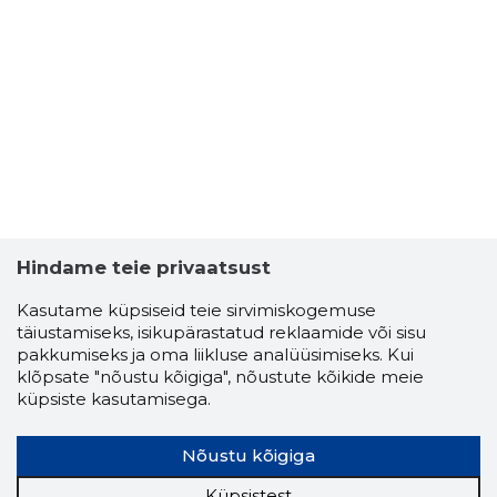
Hindame teie privaatsust
Kasutame küpsiseid teie sirvimiskogemuse
täiustamiseks, isikupärastatud reklaamide või sisu
pakkumiseks ja oma liikluse analüüsimiseks. Kui
klõpsate "nõustu kõigiga", nõustute kõikide meie
küpsiste kasutamisega.
Nõustu kõigiga
Küpsistest