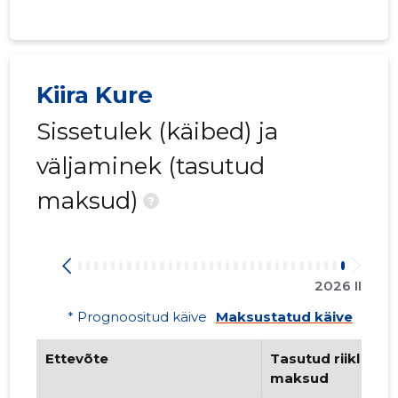
Kiira Kure
Sissetulek (käibed) ja
väljaminek (tasutud
maksud)
?
2026 II
* Prognoositud käive
Maksustatud käive
Ettevõte
Tasutud riiklikud 
maksud