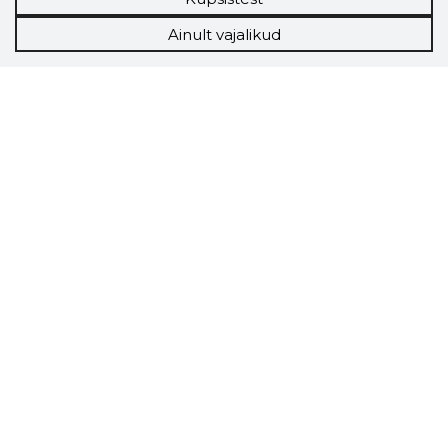
Ainult vajalikud
Storybook
Chrome laiendus
Storybooki laiendus ütleb Sulle, mis firma
veebilehel Sa parajasti viibid ja kui usaldusväärne
see firma täna on.
LAADI LAIENDUS ALLA