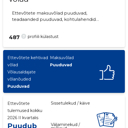
Ettevõtete maksuvõlad puuduvad,
teadaanded puuduvad, kohtulahendid
puuduvad, kohtuistungid puuduvad,
majandusaasta aruanded esitatud.
?
profiili külastust
487
Ettevõtteid jälgib 0 inimest.
Ettevõtete kehtivad
Maksuvõlad
võlad
Puuduvad
Võlausaldajate
võlanõuded
Puuduvad
Sissetulekud / käive
Ettevõtete
tulemused kokku
2026 II kvartalis
Puudub
Väljaminekud /