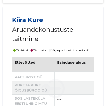
Kiira Kure
Aruandekohustuste
täitmine
Täidetud
Täitmata
Väljaspool vastutusperioodi
Ettevõtted
Esinduse algus
Es
RAETURIST OÜ
......
......
KURE JA KURE
......
......
ÕIGUSBÜROO OÜ
SOS LASTEKÜLA
......
......
EESTI ÜHING MTÜ