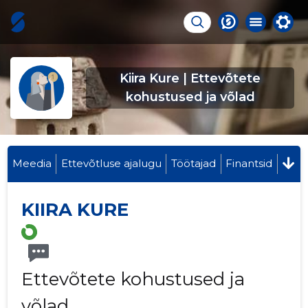
Kiira Kure | Ettevõtete
kohustused ja võlad
Meedia
Ettevõtluse ajalugu
Töötajad
Finantsid
KIIRA KURE
Ettevõtete kohustused ja
võlad