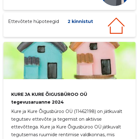
Ettevõtete hüpoteegid
2 kinnistut
KURE JA KURE ÕIGUSBÜROO OÜ
tegevusaruanne 2024
Kure ja Kure Õigusbüroo OÜ (11462198) on jätkuvalt
tegutsev ettevõte ja tegemist on aktiivse
ettevõttega. Kure ja Kure Õigusbüroo OÜ jätkuvalt
tegutsemas ruumide rentimise valdkonnas, mis
3