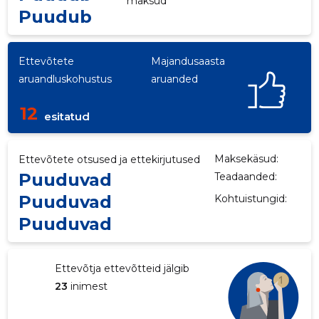
maksud
Puudub
Ettevõtete
Majandusaasta
aruandluskohustus
aruanded
12
esitatud
Maksekäsud:
Ettevõtete otsused ja ettekirjutused
Puuduvad
Teadaanded:
Puuduvad
Kohtuistungid:
Puuduvad
Ettevõtja ettevõtteid jälgib
23
inimest