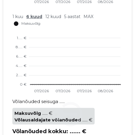
1 kuu
6 kuud
12 kuud
5 aastat
MAX
Võlanõuded seisuga ......
Maksuvõlg
...... €
Võlausaldajate võlanõuded
...... €
Võlanõuded kokku:
...... €