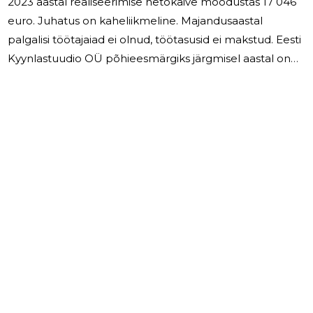
2023 aastal realiseerimise netokäive moodustas 17 046
euro. Juhatus on kaheliikmeline. Majandusaastal
palgalisi töötajaiad ei olnud, töötasusid ei makstud. Eesti
Kyynlastuudio OÜ põhieesmärgiks järgmisel aastal on
firma turupositsiooni säilistamine ja kindlustamine
olemasolevatel turgudel.