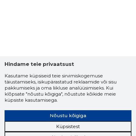
Hindame teie privaatsust
Kasutame küpsiseid teie sirvimiskogemuse
täiustamiseks, isikupärastatud reklaamide või sisu
pakkumiseks ja oma liikluse analüüsimiseks. Kui
EESTI K
klõpsate "nõustu kõigiga", nõustute kõikide meie
Usaldusv
küpsiste kasutamisega.
Nõustu kõigiga
Küpsistest