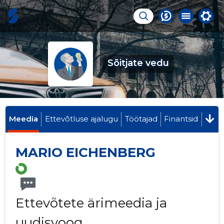
Sõitjate vedu
Meedia
Ettevõtluse ajalugu
Töötajad
Finantsid
MARIO EICHENBERG
Ettevõtete ärimeedia ja
uudisvoog