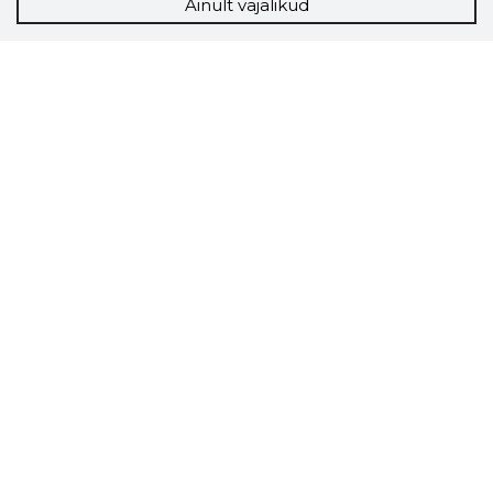
Ainult vajalikud
Storybook
Chrome laiendus
Storybooki laiendus ütleb Sulle, mis firma
veebilehel Sa parajasti viibid ja kui usaldusväärne
see firma täna on.
LAADI LAIENDUS ALLA