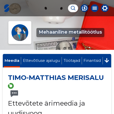
Mehaaniline metallitöötlus
Meedia
Ettevõtluse ajalugu
Töötajad
Finantsid
TIMO-MATTHIAS MERISALU
Ettevõtete ärimeedia ja
uudisvoog