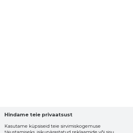
NOMET O
Usaldusv
Hindame teie privaatsust
Kasutame küpsiseid teie sirvimiskogemuse
täiustamiseks, isikupärastatud reklaamide või sisu