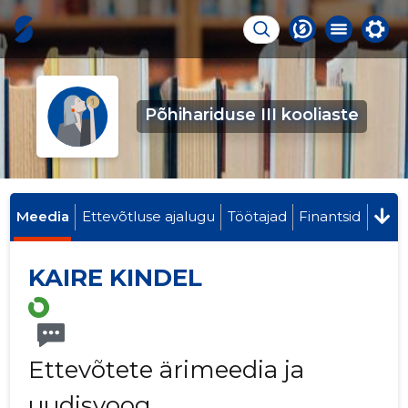
Põhihariduse III kooliaste
Meedia
Ettevõtluse ajalugu
Töötajad
Finantsid
KAIRE KINDEL
Ettevõtete ärimeedia ja
uudisvoog