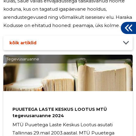
külas, Saue vallas erivajadustega täiskasvanud noorte
koduna, kus on tagatud igapäevane hooldus,
arendustegevused ning võimalikult iseseisev elu. Haraka
Kodusse on ehitatud hooned: peamaja, üks kolme
boksiga ridaelamu ja peremaja. Ehitus valmis
Sotsiaalministeeriumi ja EAS-ist saadud ESF vahenditest.
kõik artiklid
Juhatuse liikmetele on makstud 2024. a. 13050 eurot
juhatuse liikme tasusid. 2024. a. pakkus SA Haraka Kodu
Tegevusaruanne
erihoolekandeteenust 27raske- ja sügava ning
liitpuudega noorele. Klientidel on riigi rahastus, toetused
KOV-delt ning eestkostjatelt.
PUUETEGA LASTE KESKUS LOOTUS MTÜ
tegevusaruanne 2024
MTÜ Puuetega Laste Keskus Lootus asutati
Tallinnas 29.mail 2003.aastal. MTÜ Puuetega