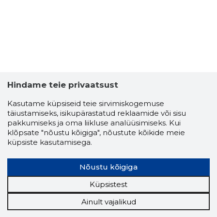
Hindame teie privaatsust
Kasutame küpsiseid teie sirvimiskogemuse
täiustamiseks, isikupärastatud reklaamide või sisu
pakkumiseks ja oma liikluse analüüsimiseks. Kui
klõpsate "nõustu kõigiga", nõustute kõikide meie
küpsiste kasutamisega.
Nõustu kõigiga
Küpsistest
Ainult vajalikud