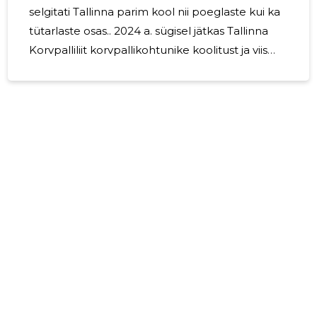
selgitati Tallinna parim kool nii poeglaste kui ka
tütarlaste osas.. 2024 a. sügisel jätkas Tallinna
Korvpalliliit korvpallikohtunike koolitust ja viis
läbi sekretäride algõppe koolituse. MTÜ Tallinna
Korvpalliliit on loetletud ürituste toetamisega
täitnud oma põhikirjalisi ülesandeid ja ei ole
tegelenud tulu toova majandustegevusega.