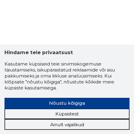
Hindame teie privaatsust
Kasutame küpsiseid teie sirvimiskogemuse
täiustamiseks, isikupärastatud reklaamide või sisu
pakkumiseks ja oma liikluse analüüsimiseks. Kui
klõpsate "nõustu kõigiga", nõustute kõikide meie
küpsiste kasutamisega.
Nõustu kõigiga
Küpsistest
Ainult vajalikud