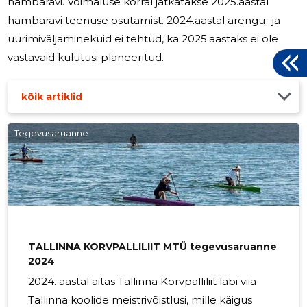
hambaravi. Võimaluse korral jätkatakse 2025.aastal
hambaravi teenuse osutamist. 2024.aastal arengu- ja
uurimiväljaminekuid ei tehtud, ka 2025.aastaks ei ole
vastavaid kulutusi planeeritud.
kõik artiklid
Tegevusaruanne
TALLINNA KORVPALLILIIT MTÜ tegevusaruanne
2024
2024. aastal aitas Tallinna Korvpalliliit läbi viia
Tallinna koolide meistrivõistlusi, mille käigus