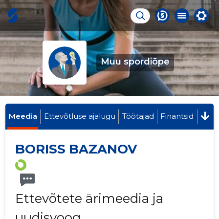
Muu spordiõpe
Meedia
Ettevõtluse ajalugu
Töötajad
Finantsid
BORISS BAZANOV
Ettevõtete ärimeedia ja
uudisvoog