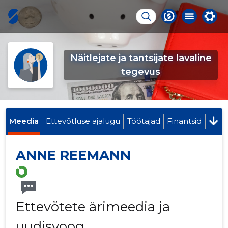
Näitlejate ja tantsijate lavaline
tegevus
Meedia
Ettevõtluse ajalugu
Töötajad
Finantsid
ANNE REEMANN
Ettevõtete ärimeedia ja
uudisvoog