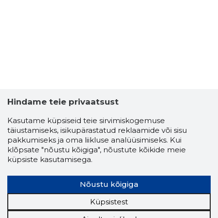
4
Hindame teie privaatsust
Kasutame küpsiseid teie sirvimiskogemuse
täiustamiseks, isikupärastatud reklaamide või sisu
pakkumiseks ja oma liikluse analüüsimiseks. Kui
klõpsate "nõustu kõigiga", nõustute kõikide meie
küpsiste kasutamisega.
Nõustu kõigiga
VEEBRUA
Küpsistest
Usaldusv