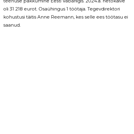
teenuse pakkumine Eesti Vabariigis. 2024.a. netokäive
oli 31 218 eurot. Osaühingus 1 töötaja. Tegevdirektori
kohustusi täitis Anne Reemann, kes selle ees töötasu ei
saanud.