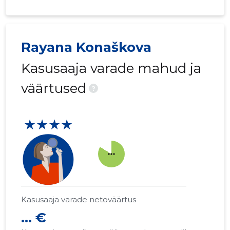
Rayana Konaškova
Kasusaaja varade mahud ja
väärtused
?
★★★★
more_horiz
Kasusaaja varade netoväärtus
... €