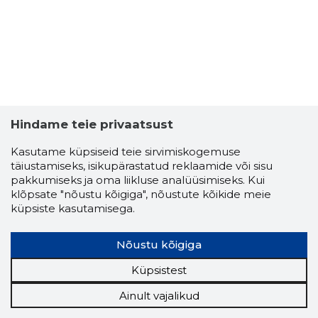
Hindame teie privaatsust
Kasutame küpsiseid teie sirvimiskogemuse
täiustamiseks, isikupärastatud reklaamide või sisu
pakkumiseks ja oma liikluse analüüsimiseks. Kui
klõpsate "nõustu kõigiga", nõustute kõikide meie
küpsiste kasutamisega.
Nõustu kõigiga
Küpsistest
Ainult vajalikud