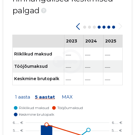
palgad
?
2023
2024
2025
202
Riiklikud maksud
......
......
......
......
Tööjõumaksud
......
......
......
......
Keskmine brutopalk
......
......
......
......
1 aasta
5 aastat
MAX