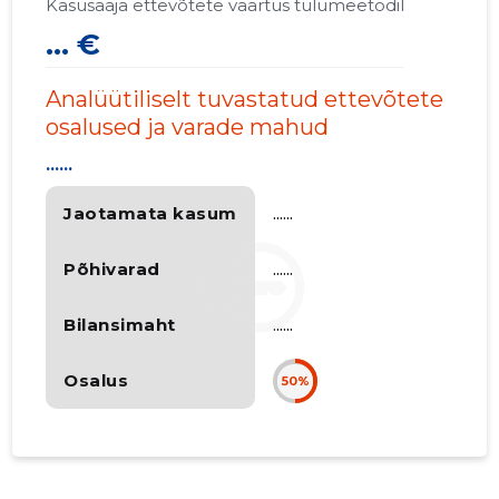
Kasusaaja ettevõtete väärtus tulumeetodil
... €
Analüütiliselt tuvastatud ettevõtete
osalused ja varade mahud
......
Jaotamata kasum
......
Põhivarad
......
Bilansimaht
......
Osalus
50%