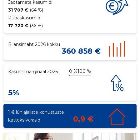
Jaotamata kasumid:
31 707 €
(64 %)
Puhaskasumid:
17 720 €
(36 %)
Bilansimaht 2026 kokku
360 858 €
0 %
100 %
Kasumimarginaal 2026
5%
1 € lühiajaliste kohustuste
0,9 €
katteks varasid