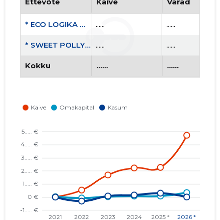
Ettevõte
Käive
Varad
* ECO LOGIKA OÜ
......
......
* SWEET POLLY OÜ
......
......
Kokku
......
......