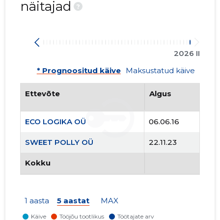
näitajad
?
6
2026 II
* Prognoositud käive
Maksustatud käive
Ettevõte
Algus
ECO LOGIKA OÜ
06.06.16
SWEET POLLY OÜ
22.11.23
Kokku
SWEET P
1 aasta
5 aastat
MAX
Neutraal