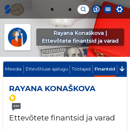
Rayana Konaškova |
Ettevõtete finantsid ja varad
Meedia
Ettevõtluse ajalugu
Töötajad
Finantsid
RAYANA KONAŠKOVA
Ettevõtete finantsid ja varad