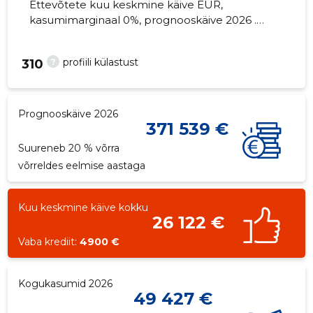
Ettevõtete kuu keskmine käive EUR,
kasumimarginaal 0%, prognooskäive 2026 .
Kinnisvara seisuga...
?
profiili külastust
310
Prognooskäive 2026
371 539 €
Suureneb 20 % võrra
võrreldes eelmise aastaga
Kuu keskmine käive kokku
26 122 €
Vaba krediit:
4900 €
Kogukasumid 2026
49 427 €