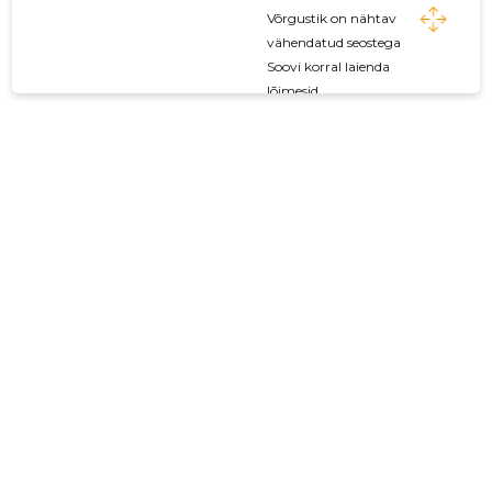
Võrgustik on nähtav
vähendatud seostega
Soovi korral laienda
lõimesid