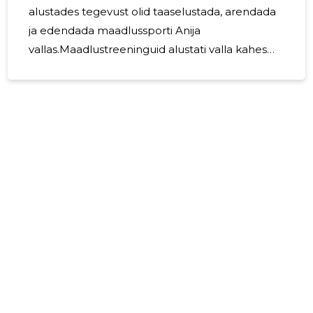
alustades tegevust olid taaselustada, arendada
ja edendada maadlussporti Anija
vallas.Maadlustreeninguid alustati valla kahes
suuremas asulas, Kehra linnas ja Alaveres.
Oluline oli tuua individuaalala valda, kus esikohal
on meeskondlikud pallimängud. Aasta 2023
Anija vallas treeninguid ei toimunud seoses
ruumide puudumisega. Loodame aastal 2024
alustada taas treeningutega uutes ruumides
värskelt valminud lasteaias. Mittetulundusühing
jätkab maadluse edendamist Anija vallas.