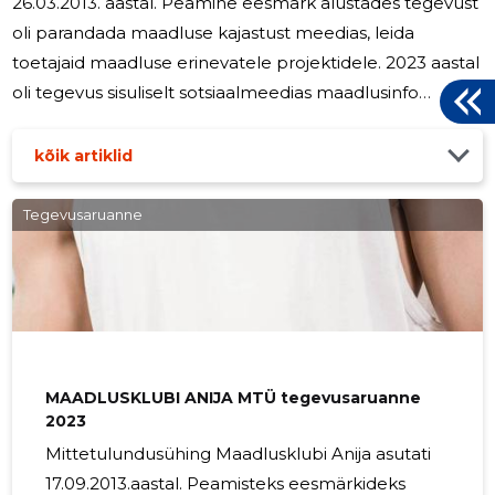
26.03.2013. aastal. Peamine eesmärk alustades tegevust
oli parandada maadluse kajastust meedias, leida
toetajaid maadluse erinevatele projektidele. 2023 aastal
oli tegevus sisuliselt sotsiaalmeedias maadlusinfo
edastamine. Toetasime maadlusklubi Korrus3. Jätkame
ka tuleval aastal maadluse edendamist ja toetamist.
kõik artiklid
Tegevusaruanne
MAADLUSKLUBI ANIJA MTÜ tegevusaruanne
2023
Mittetulundusühing Maadlusklubi Anija asutati
17.09.2013.aastal. Peamisteks eesmärkideks