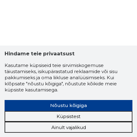
Hindame teie privaatsust
Kasutame küpsiseid teie sirvimiskogemuse
täiustamiseks, isikupärastatud reklaamide või sisu
pakkumiseks ja oma liikluse analüüsimiseks. Kui
klõpsate "nõustu kõigiga", nõustute kõikide meie
küpsiste kasutamisega.
Nõustu kõigiga
Küpsistest
Ainult vajalikud