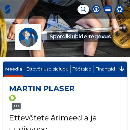
Spordiklubide tegevus
Meedia
Ettevõtluse ajalugu
Töötajad
Finantsid
MARTIN PLASER
Ettevõtete ärimeedia ja
uudisvoog