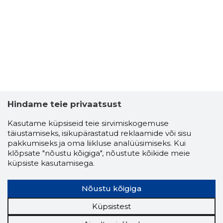
Hindame teie privaatsust
Kasutame küpsiseid teie sirvimiskogemuse
täiustamiseks, isikupärastatud reklaamide või sisu
pakkumiseks ja oma liikluse analüüsimiseks. Kui
klõpsate "nõustu kõigiga", nõustute kõikide meie
küpsiste kasutamisega.
ALPOREN
Usaldusv
Nõustu kõigiga
Küpsistest