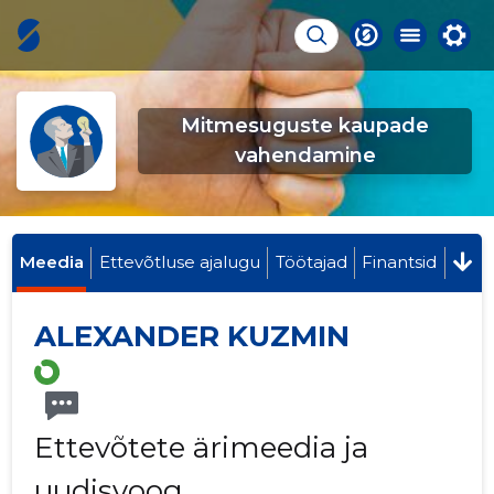
Mitmesuguste kaupade
vahendamine
Meedia
Ettevõtluse ajalugu
Töötajad
Finantsid
ALEXANDER KUZMIN
Ettevõtete ärimeedia ja
uudisvoog