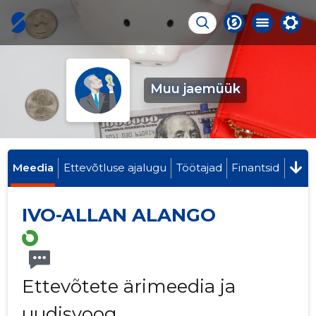
Muu jaemüük
Meedia
Ettevõtluse ajalugu
Töötajad
Finantsid
IVO-ALLAN ALANGO
Ettevõtete ärimeedia ja
uudisvoog