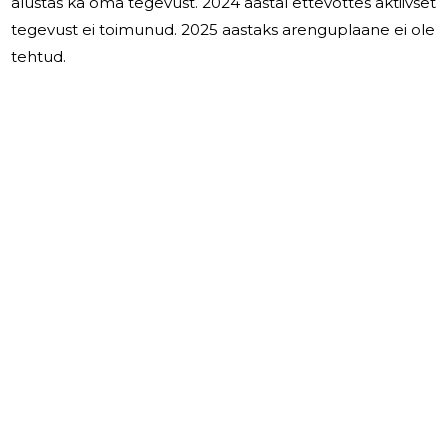
alustas ka oma tegevust. 2024 aastal ettevõttes aktiivset
tegevust ei toimunud. 2025 aastaks arenguplaane ei ole
tehtud.