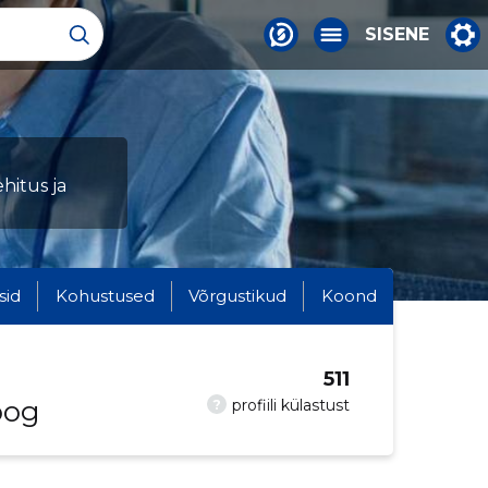
SISENE
hitus ja
sid
Kohustused
Võrgustikud
Koond
511
oog
?
profiili külastust