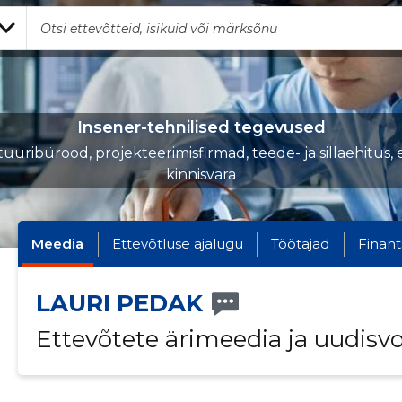
Insener-tehnilised tegevused
tuuribürood, projekteerimisfirmad, teede- ja sillaehitus, e
kinnisvara
Meedia
Ettevõtluse ajalugu
Töötajad
Finant
LAURI PEDAK
Ettevõtete ärimeedia ja uudisv