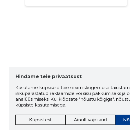
Hindame teie privaatsust
Kasutame küpsiseid teie sirvimiskogemuse täiustami
isikupärastatud reklaamide või sisu pakkumiseks ja o
analüüsimiseks. Kui klõpsate "nõustu kõigiga", nõust
küpsiste kasutamisega.
Küpsistest
Ainult vajalikud
Nõ