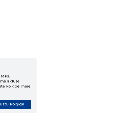
seks,
ma liikluse
ute kõikide meie
ustu kõigiga