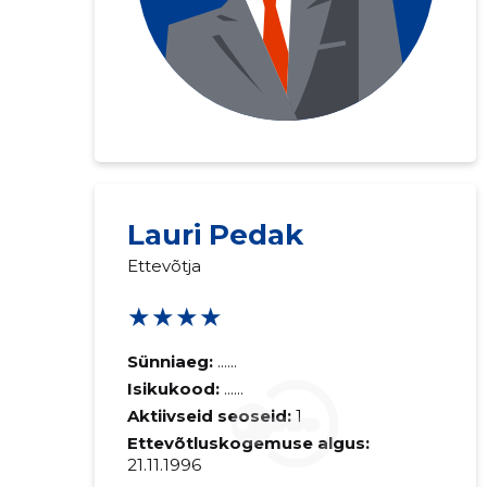
Lauri Pedak
Ettevõtja
★★★★
Sünniaeg:
......
Isikukood:
......
Aktiivseid seoseid:
1
Ettevõtluskogemuse algus:
21.11.1996