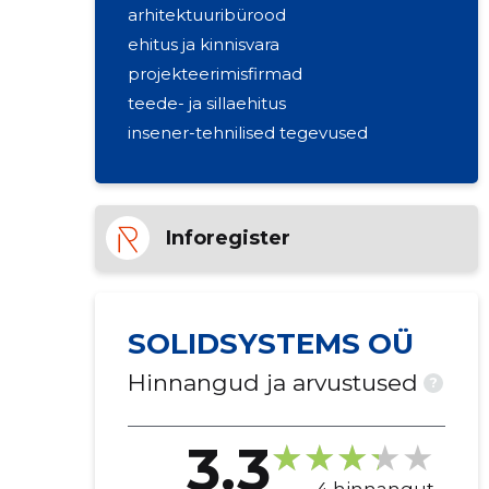
arhitektuuribürood
ehitus ja kinnisvara
projekteerimisfirmad
teede- ja sillaehitus
insener-tehnilised tegevused
Inforegister
SOLIDSYSTEMS OÜ
Hinnangud ja arvustused
?
3.3
4 hinnangut