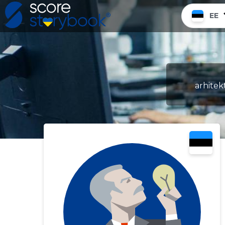
EE
arhitek