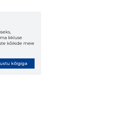
seks,
ma liikluse
ute kõikide meie
ustu kõigiga