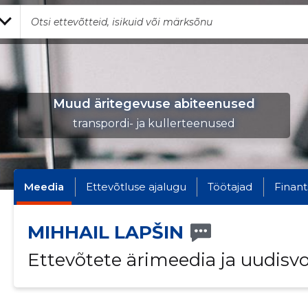
Muud äritegevuse abiteenused
transpordi- ja kullerteenused
Meedia
Ettevõtluse ajalugu
Töötajad
Finant
MIHHAIL LAPŠIN
Ettevõtete ärimeedia ja uudisv