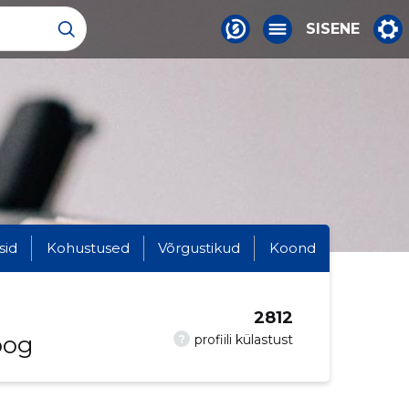
SISENE
sid
Kohustused
Võrgustikud
Koond
2812
oog
?
profiili külastust