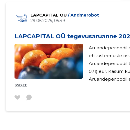
LAPCAPITAL OÜ
/ Andmerobot
29.06.2025, 05:49
LAPCAPITAL OÜ tegevusaruanne 20
Aruandeperioodil 
ehitusteenuste osu
Aruandeperioodil t
071) eur. Kasum ku
Aruandeperioodil e
SSB.EE
puuduvad (2023. a.:
arvestanud tasusid 