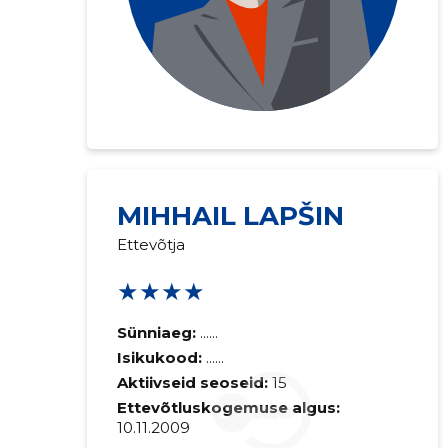
MIHHAIL LAPŠIN
Saaja e-mail
Ettevõtja
Sinu kommen
★★★★
Sünniaeg:
......
Isikukood:
......
Aktiivseid seoseid:
15
Ettevõtluskogemuse algus:
10.11.2009