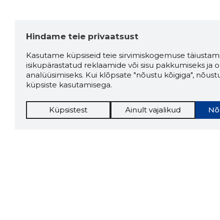
Hindame teie privaatsust
Kasutame küpsiseid teie sirvimiskogemuse täiustami
isikupärastatud reklaamide või sisu pakkumiseks ja o
analüüsimiseks. Kui klõpsate "nõustu kõigiga", nõust
küpsiste kasutamisega.
Küpsistest
Ainult vajalikud
Nõ