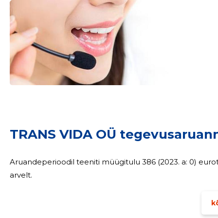
Sinu nimi
TRANS VIDA OÜ tegevusaruan
taar
Aruandeperioodil teeniti müügitulu 386 (2023. a: 0) eurot. Kahjum kaetakse tulevaste perioodide kas
arvelt.
kõ