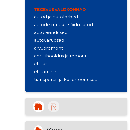
TEGEVUSVALDKONNAD
autod ja autotarbed
autode müük - sõiduautod
auto esindused
autovaruosad
arvutiremont
arvutihooldus ja remont
ehitus
ehitamine
transpordi- ja kullerteenused
mootorsõidukite jaemüük
finantsteenuste osutamine
mootorsõidukite lisaseadmete
jaemüük
mitmesuguste kaupade
vahendamine
007.ee