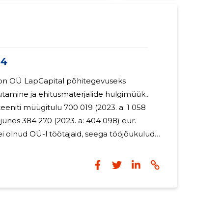
24
on OÜ LapCapital põhitegevuseks
tamine ja ehitusmaterjalide hulgimüük..
eeniti müügitulu 700 019 (2023. a: 1 058
junes 384 270 (2023. a: 404 098) eur.
i olnud OÜ-l töötajaid, seega tööjõukulud
19 946) eur. Juhatuse liikmetele ei ole
ega muid olulisi soodustusi (2023. a.: 0 eur).