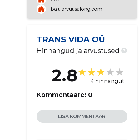
muud äritegevuse abiteenused
bait-arvutisalong.com
reklaami vahendamine meedias
muu teenindus
infotehnoloogia- ja arvutialased
tegevused
TRANS VIDA OÜ
rõivaste jaemüük
Hinnangud ja arvustused
?
2.8
4 hinnangut
Kommentaare:
0
LISA KOMMENTAAR