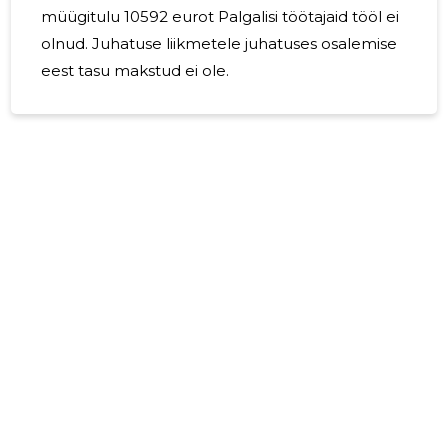
müügitulu 10592 eurot Palgalisi töötajaid tööl ei
olnud. Juhatuse liikmetele juhatuses osalemise
eest tasu makstud ei ole.
27