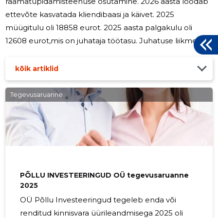
raamatupidamisteenuse osutamine. 2026 aasta loodab
ettevõte kasvatada kliendibaasi ja käivet. 2025
müügitulu oli 18858 eurot. 2025 aasta palgakulu oli
12608 eurot,mis on juhataja töötasu. Juhatuse liikmetele
juhatuses olemise eest tasu makstud ei ole.
kõik artiklid
Tegevusaruanne
PÕLLU INVESTEERINGUD OÜ tegevusaruanne
2025
OÜ Põllu Investeeringud tegeleb enda või
renditud kinnisvara üürileandmisega 2025 oli