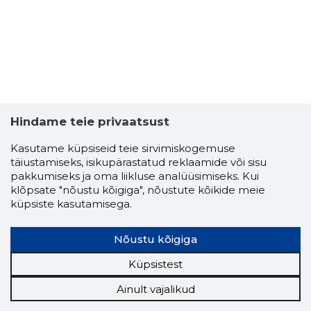
Hindame teie privaatsust
Kasutame küpsiseid teie sirvimiskogemuse
täiustamiseks, isikupärastatud reklaamide või sisu
pakkumiseks ja oma liikluse analüüsimiseks. Kui
klõpsate "nõustu kõigiga", nõustute kõikide meie
küpsiste kasutamisega.
Nõustu kõigiga
Küpsistest
Ainult vajalikud