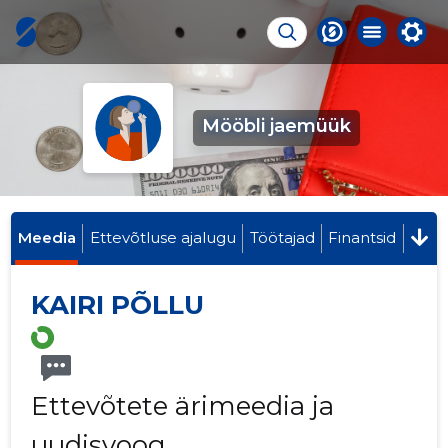
Mööbli jaemüük
Meedia
Ettevõtluse ajalugu
Töötajad
Finantsid
KAIRI PÕLLU
Ettevõtete ärimeedia ja
uudisvoog