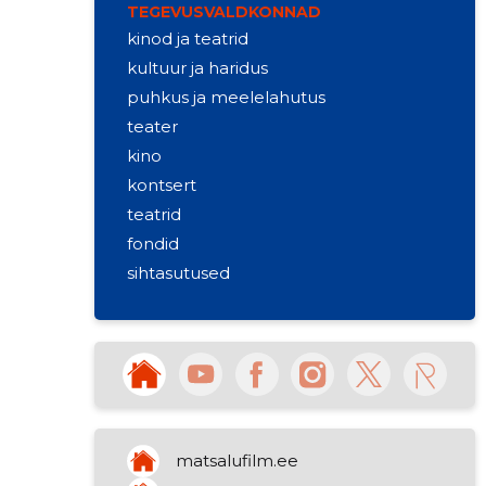
TEGEVUSVALDKONNAD
kinod ja teatrid
kultuur ja haridus
puhkus ja meelelahutus
teater
kino
kontsert
teatrid
fondid
sihtasutused
pinnase ettevalmistamiseks või
harimiseks mõeldud põllu- ja
metsatöömasinad
uurimis- ja arendustöö
planeerimine ning elluviimine
aiad
matsalufilm.ee
mereuuringute teenused