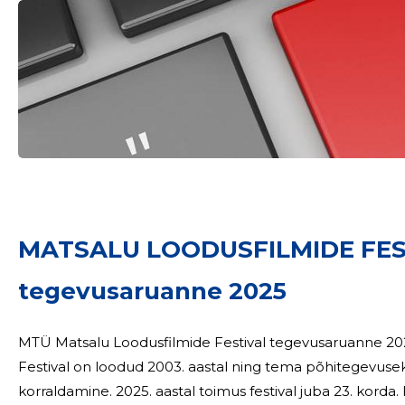
MATSALU LOODUSFILMIDE FES
Sinu nimi
tegevusaruanne 2025
taar
MTÜ Matsalu Loodusfilmide Festival tegevusaruanne 2025 Mittetulundusühing Matsalu Loodusfi
Festival on loodud 2003. aastal ning tema põhitegevuseks
korraldamine. 2025. aastal toimus festival juba 23. korda. Festivali eelarve kasvas mõõdukalt,