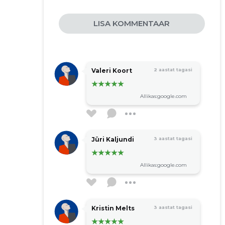
pusimetsandus.ee
piirkondllikku elu edendav ühendus
LISA KOMMENTAAR
keskkonnakaitse ühendus
muude organisatsioonide tegevus
Valeri Koort
2 aastat tagasi
Allikas:google.com
Jüri Kaljundi
3 aastat tagasi
Allikas:google.com
Kristin Melts
3 aastat tagasi