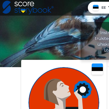
EE
Inst
trükit
ühisko
Lo