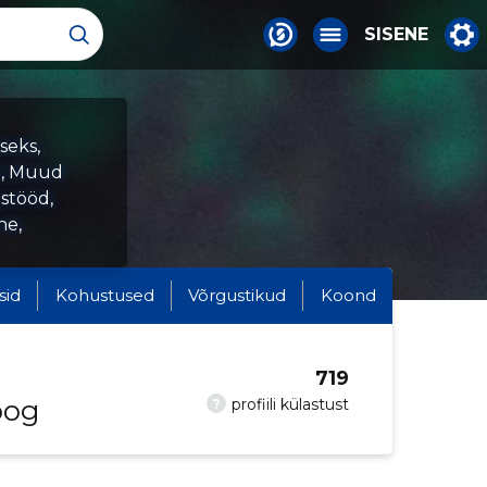
SISENE
seks,
d, Muud
ustööd,
ne,
sid
Kohustused
Võrgustikud
Koond
719
oog
?
profiili külastust