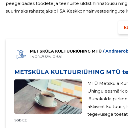
peegeldades toodete ja teenuste üldist hinnatõusu nin
suurimaks rahastajaks oli SA Keskkonnainvesteeringute Kes
Instituut, Pärnumaa Omavalitsuste Liit ning Kultuurkapital. Eraettevõtetest panustasid festivali
korraldamisse Lihula
kõ
METSKÜLA KULTUURIÜHING MTÜ
/ Andmero
15.04.2026, 09:51
METSKÜLA KULTUURIÜHING MTÜ teg
MTÜ Metsküla Kultu
Ühingu eesmärk on
lõunakalda piirkon
aktiivset kultuuri-,
tegevusega toetata
SSB.EE
elukvaliteedi para