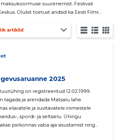
g maksukoormuse suurenemist. Festivali
kus. Olulist toetust andsid ka Eesti Filmi
ik artiklid
bot
evusaruanne 2025
uriühing on registreeritud 12.02.1999.
 tagada ja arendada Matsalu lahe
nas elavatele ja suvitavatele inimestele
 haridus-, spordi- ja seltsielu. Ühingu
kse piirkonnas vaba aja sisustamist ning
ndamist, luues kodu lähedal võimalusi