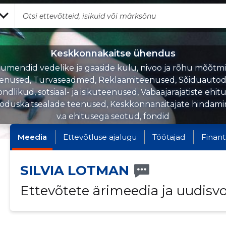
Keskkonnakaitse ühendus
rumendid vedelike ja gaaside kulu, nivoo ja rõhu mõõtmi
eenused, Turvaseadmed, Reklaamiteenused, Sõiduauto
ndlikud, sotsiaal- ja isikuteenused, Vabaajarajatiste ehit
oduskaitsealade teenused, Keskkonnanäitajate hindami
v.a ehitusega seotud, fondid
Meedia
Ettevõtluse ajalugu
Töötajad
Finant
SILVIA LOTMAN
Ettevõtete ärimeedia ja uudisv