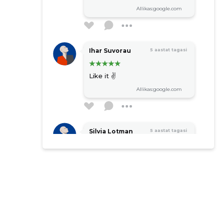
Allikas:google.com
Ihar Suvorau
5 aastat tagasi
Like it ✌️
Allikas:google.com
Silvia Lotman
5 aastat tagasi
Allikas:google.com
Mari Palolill
5 aastat tagasi