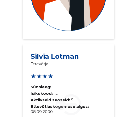
Silvia Lotman
Ettevõtja
★★★★
Saaja e-mail
Sünniaeg:
......
Isikukood:
......
Sinu kommen
Aktiivseid seoseid:
5
Ettevõtluskogemuse algus:
08.09.2000