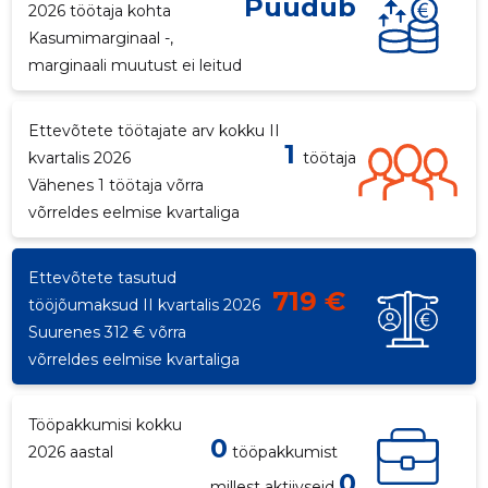
Puudub
2026 töötaja kohta
Kasumimarginaal -,
marginaali muutust ei leitud
Ettevõtete töötajate arv kokku II
1
kvartalis 2026
töötaja
Vähenes 1 töötaja võrra
võrreldes eelmise kvartaliga
Ettevõtete tasutud
719 €
tööjõumaksud II kvartalis 2026
Suurenes 312 € võrra
võrreldes eelmise kvartaliga
Tööpakkumisi kokku
0
2026 aastal
tööpakkumist
0
millest aktiivseid