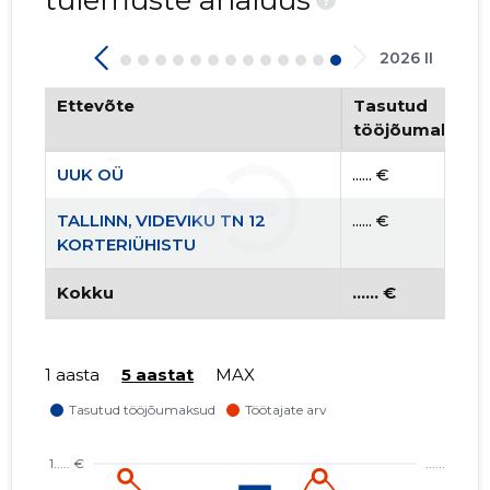
tulemuste analüüs
2026 II
Ettevõte
Tasutud
tööjõumaksud
UUK OÜ
...... €
TALLINN, VIDEVIKU TN 12
...... €
KORTERIÜHISTU
Kokku
...... €
1 aasta
5 aastat
MAX