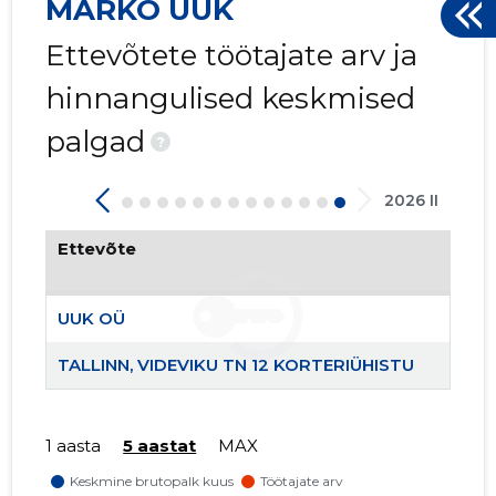
MARKO UUK
Ettevõtete töötajate arv ja
hinnangulised keskmised
palgad
?
2026 II
Ettevõte
TALLINN,
Usaldusv
UUK OÜ
TALLINN, VIDEVIKU TN 12 KORTERIÜHISTU
1 aasta
5 aastat
MAX