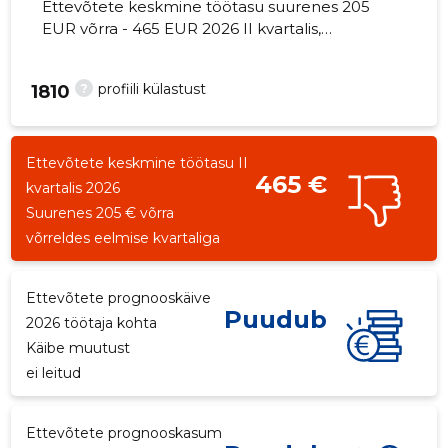
Ettevõtete keskmine töötasu suurenes 205
EUR võrra - 465 EUR 2026 II kvartalis,
töötajate arv - 1 töötajat.
?
profiili külastust
1810
Ettevõtete keskmine töötasu II
465 €
kvartalis 2026
Suurenes 205 € võrra
võrreldes eelmise kvartaliga
Ettevõtete prognooskäive
Puudub
2026 töötaja kohta
Käibe muutust
ei leitud
Ettevõtete prognooskasum