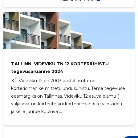
TALLINN, VIDEVIKU TN 12 KORTERIÜHISTU
tegevusaruanne 2024
KÜ Videviku 12 on 2003 aastal asutatud
korteriomanike mittetulundusühistu. Tema tegevuse
eesmärgiks on Tallinnas, Videviku 12 asuva elamu (
väljaarvatud korterite kui korteriomandi reaalosade )
2
ja selle juurde kuuluva ...