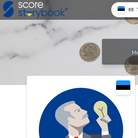
EE
Me