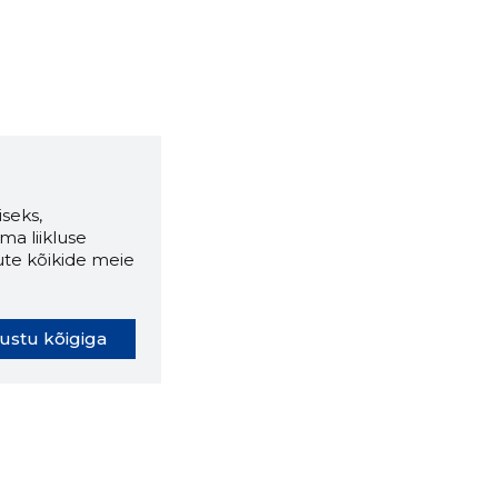
seks,
ma liikluse
ute kõikide meie
ustu kõigiga