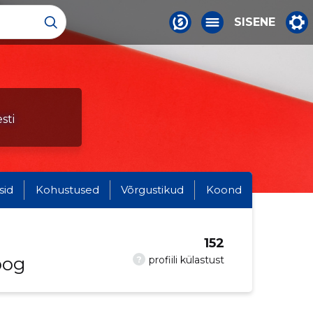
SISENE
sti
sid
Kohustused
Võrgustikud
Koond
152
oog
?
profiili külastust