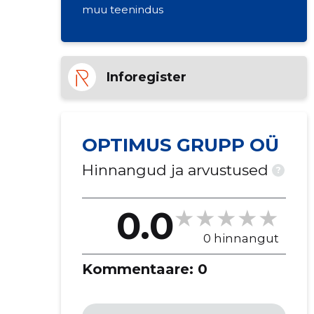
muu teenindus
Inforegister
OPTIMUS GRUPP OÜ
Hinnangud ja arvustused
?
0.0
0 hinnangut
Kommentaare:
0