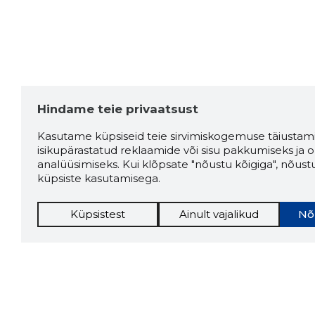
Hindame teie privaatsust
Kasutame küpsiseid teie sirvimiskogemuse täiustami
isikupärastatud reklaamide või sisu pakkumiseks ja o
analüüsimiseks. Kui klõpsate "nõustu kõigiga", nõust
küpsiste kasutamisega.
Küpsistest
Ainult vajalikud
Nõ