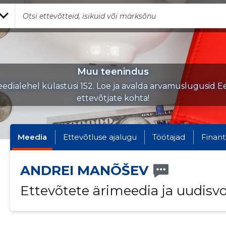
Muu teenindus
edialehel külastusi 152. Loe ja avalda arvamuslugusid Ee
ettevõtjate kohta!
Meedia
Ettevõtluse ajalugu
Töötajad
Finant
ANDREI MANÕŠEV
Ettevõtete ärimeedia ja uudisv