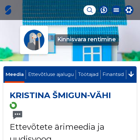
Kinnisvara rentimine
Meedia
Ettevõtluse ajalugu
Töötajad
Finantsid
KRISTINA ŠMIGUN-VÄHI
Ettevõtete ärimeedia ja
uudisvoog