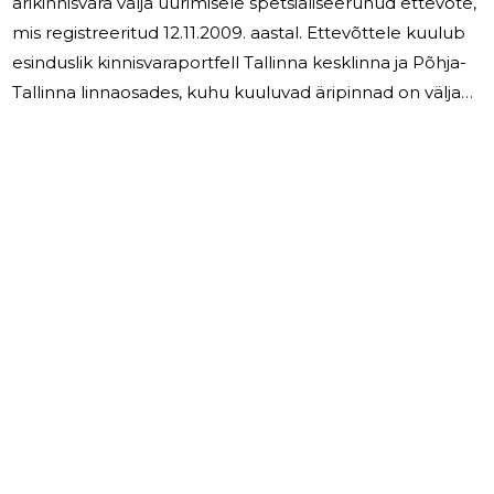
ärikinnisvara välja üürimisele spetsialiseerunud ettevõte,
mis registreeritud 12.11.2009. aastal. Ettevõttele kuulub
esinduslik kinnisvaraportfell Tallinna kesklinna ja Põhja-
Tallinna linnaosades, kuhu kuuluvad äripinnad on välja
üüritud üle 20 edumeelsele Eesti ettevõttele.
Äritegevus on stabiilne ja tulubaas hästi hajutatud,
tegevus jätkusuutlik. Ettevõte kasutab äritegevuse
läbiviimiseks ka pangalaene, kõik kohustused on alati
tähtaegselt täidetud. Juhatus koosneb ühest liikmest.
Juhatuse liikmele tasusid ei arvestatud ega makstud.