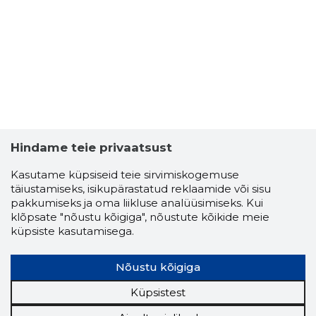
5
Hindame teie privaatsust
Kasutame küpsiseid teie sirvimiskogemuse
täiustamiseks, isikupärastatud reklaamide või sisu
pakkumiseks ja oma liikluse analüüsimiseks. Kui
klõpsate "nõustu kõigiga", nõustute kõikide meie
küpsiste kasutamisega.
Nõustu kõigiga
Küpsistest