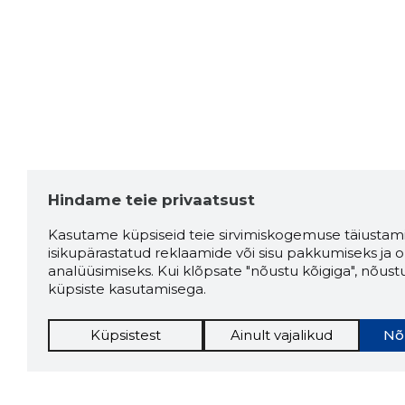
Allikas:google.com
Denis Valk
4 aastat tagasi
Allikas:google.com
Hindame teie privaatsust
Vlad G.
4 aastat tagasi
Kasutame küpsiseid teie sirvimiskogemuse täiustami
isikupärastatud reklaamide või sisu pakkumiseks ja o
Allikas:google.com
analüüsimiseks. Kui klõpsate "nõustu kõigiga", nõust
küpsiste kasutamisega.
Küpsistest
Ainult vajalikud
Nõ
Kristi Rahumägi
4 aastat tagasi
Allikas:google.com