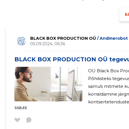
-18,6% -30,3 Puhasrentaablus -33,66% -30,76% Lühiajaliste kohustuste kattekordaja 1,89 5,80 (kordades)
ROA
kõ
BLACK BOX PRODUCTION OÜ
/ Andmerobot
05.09.2024, 06:36
BLACK BOX PRODUCTION OÜ tegevu
OÜ Black Box Prod
Põhilisteks tegevu
samuti mitmete kul
korraldamine järgm
kontsertetenduste 
SSB.EE
heli- ja valgustussea
kasutatakse alltöö