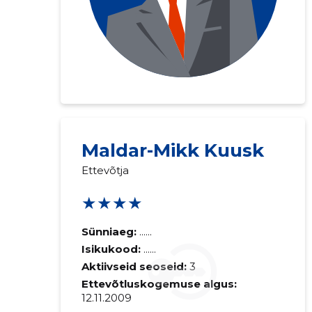
Maldar-Mikk Kuusk
Saaja e-mail
Ettevõtja
★★★★
Sinu kommen
Sünniaeg:
......
Isikukood:
......
Aktiivseid seoseid:
3
Ettevõtluskogemuse algus:
12.11.2009