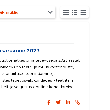
ik artiklid
saruanne 2023
uction jätkas oma tegevusega 2023.aastal.
saladeks on teatri- ja muusikaetenduste,
tuuriürituste teenindamine ja
istes tegevusvaldkondades: - teatrite ja
heli- ja valgustustehniline korraldamine; -
dmete paigaldamine ja remont; Oma töös
võtjatena ka teiste ettevõtete teenuseid.