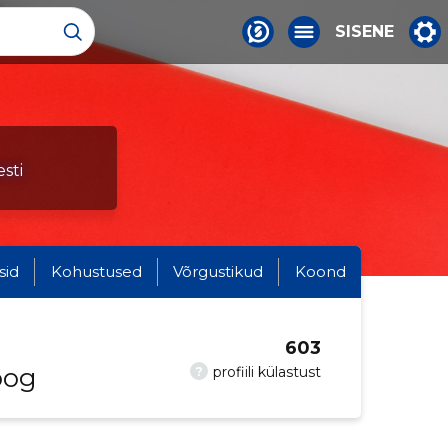
SISENE
sti
sid
Kohustused
Võrgustikud
Koond
603
oog
?
profiili külastust