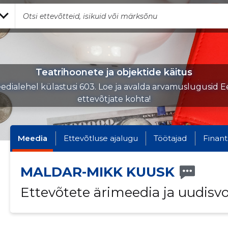
Teatrihoonete ja objektide käitus
edialehel külastusi 603. Loe ja avalda arvamuslugusid Ee
ettevõtjate kohta!
Meedia
Ettevõtluse ajalugu
Töötajad
Finant
MALDAR-MIKK KUUSK
Ettevõtete ärimeedia ja uudisv