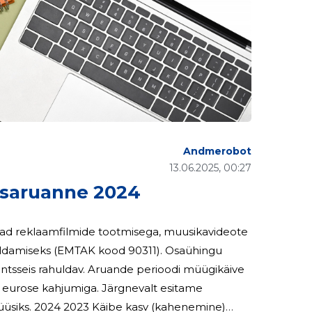
Andmerobot
13.06.2025, 00:27
saruanne 2024
vad reklaamfilmide tootmisega, muusikavideote
seks (EMTAK kood 90311). Osaühingu
nde perioodi müügikäive
miga. Järgnevalt esitame
ahenemine)