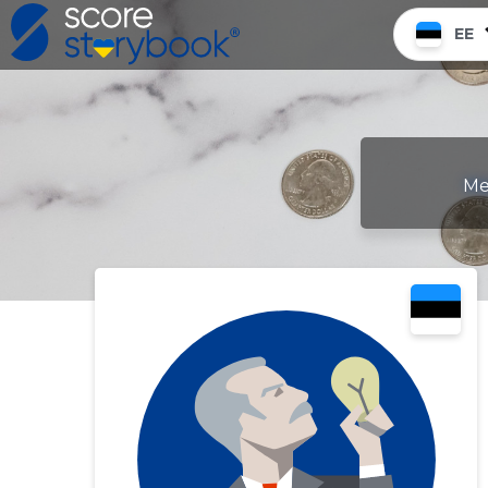
EE
Me