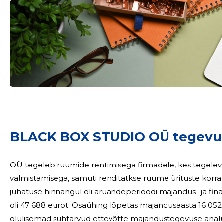
Sinu nimi
BLACK BOX STUDIO OÜ tegevu
taar
OÜ tegeleb ruumide rentimisega firmadele, kes tegele
valmistamisega, samuti renditatkse ruume ürituste korraldami
juhatuse hinnangul oli aruandeperioodi majandus- ja finantsseis rahuldav. Arua
oli 47 688 eurot. Osaühing lõpetas majandusaasta 16 052 eurose kahju
olulisemad suhtarvud ettevõtte majandustegevuse analüüsiks. 2024 2023 Käibe kasv (k