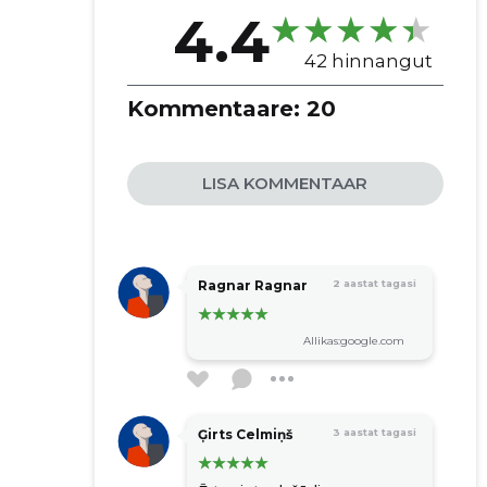
4.4
42 hinnangut
Kommentaare:
20
LISA KOMMENTAAR
Ragnar Ragnar
2 aastat tagasi
Allikas:google.com
Ģirts Celmiņš
3 aastat tagasi