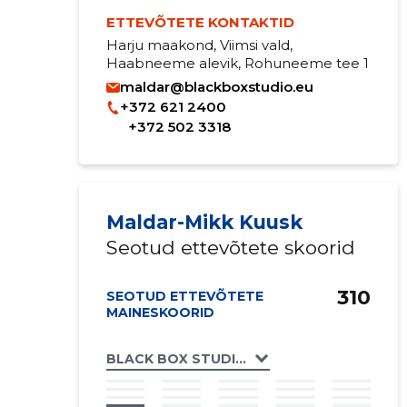
ETTEVÕTETE KONTAKTID
Harju maakond, Viimsi vald,
Haabneeme alevik, Rohuneeme tee 1
maldar@blackboxstudio.eu
+372 621 2400
+372 502 3318
Maldar-Mikk Kuusk
Seotud ettevõtete skoorid
310
SEOTUD ETTEVÕTETE
MAINESKOORID
BLACK BOX STUDIO OÜ