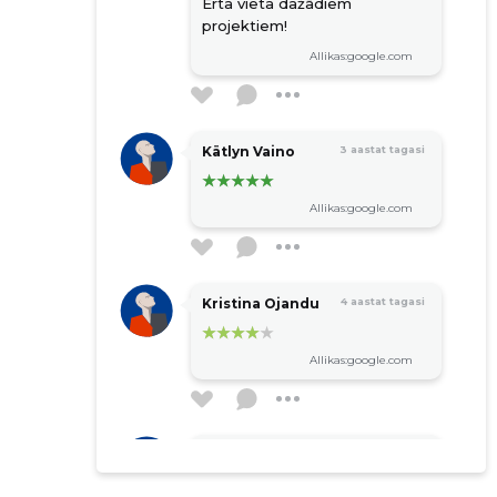
Ērta vieta dažādiem
projektiem!
Allikas:google.com
Kätlyn Vaino
3 aastat tagasi
Allikas:google.com
Kristina Ojandu
4 aastat tagasi
Allikas:google.com
Maarek Nõmmik
4 aastat tagasi