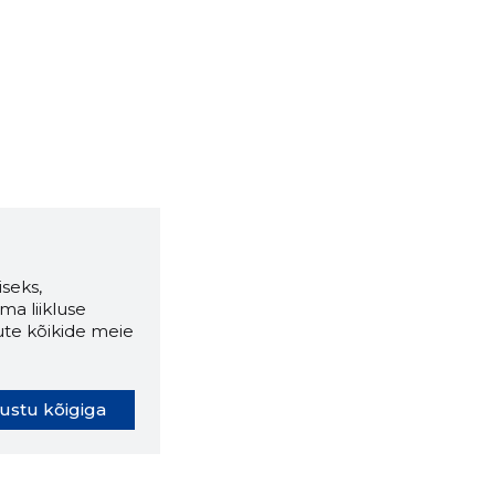
seks,
ma liikluse
ute kõikide meie
ustu kõigiga