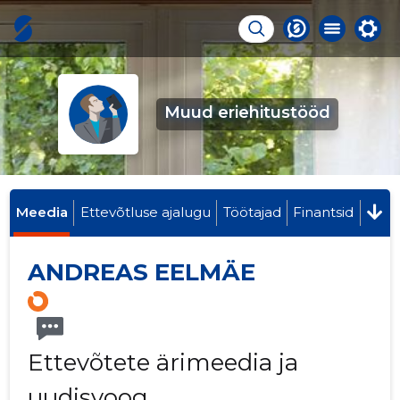
Muud eriehitustööd
Meedia
Ettevõtluse ajalugu
Töötajad
Finantsid
ANDREAS EELMÄE
Ettevõtete ärimeedia ja
uudisvoog