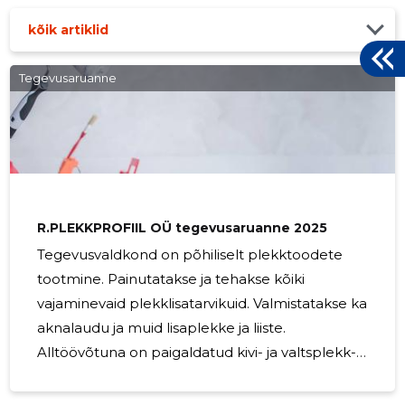
kõik artiklid
Tegevusaruanne
R.PLEKKPROFIIL OÜ tegevusaruanne 2025
Tegevusvaldkond on põhiliselt plekktoodete
tootmine. Painutatakse ja tehakse kõiki
vajaminevaid plekklisatarvikuid. Valmistatakse ka
aknalaudu ja muid lisaplekke ja liiste.
Alltöövõtuna on paigaldatud kivi- ja valtsplekk-
katuseid ning painutatud lisaplekke.