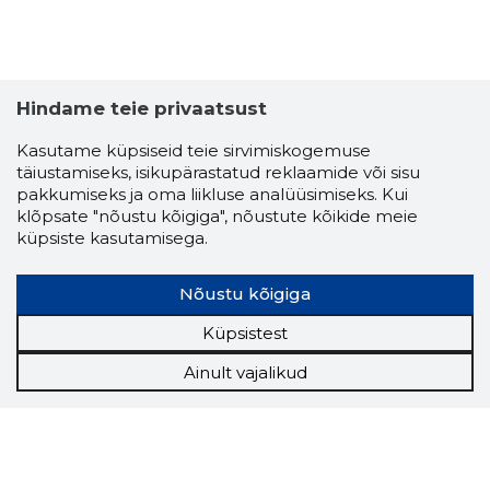
Hindame teie privaatsust
Kasutame küpsiseid teie sirvimiskogemuse
täiustamiseks, isikupärastatud reklaamide või sisu
pakkumiseks ja oma liikluse analüüsimiseks. Kui
klõpsate "nõustu kõigiga", nõustute kõikide meie
küpsiste kasutamisega.
Nõustu kõigiga
Küpsistest
Ainult vajalikud